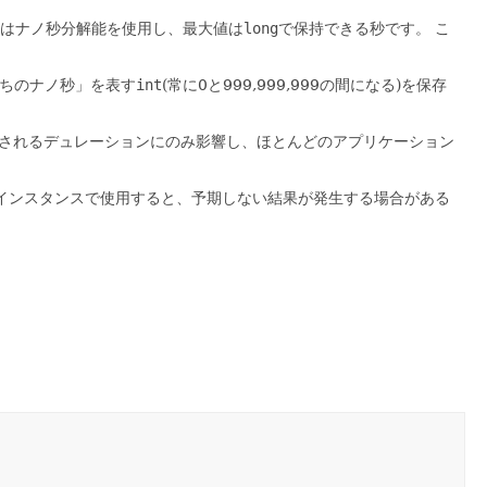
はナノ秒分解能を使用し、最大値は
long
で保持できる秒です。
こ
うちのナノ秒」を表す
int
(常に0と999,999,999の間になる)を保存
されるデュレーションにのみ影響し、ほとんどのアプリケーション
インスタンスで使用すると、予期しない結果が発生する場合がある