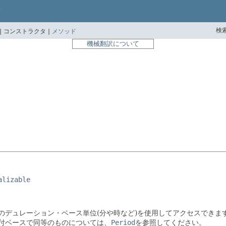
検索
|
コンストラクタ |
メソッド
機械翻訳について
alizable
のデュレーション・ベース単位(分や時など)を使用してアクセスできま
付ベースで同等のものについては、
Period
を参照してください。