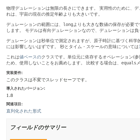
物理デュレーションは無限の長さにできます。
実用性のために、デ
れは、宇宙の現在の推定年齢よりも大きいです。
デュレーションの範囲には、
long
よりも大きな数値の保存が必要で
します。
モデルは有向デュレーションなので、デュレーションは負
デュレーションは秒単位で測定されますが、原子時計に基づく科学的
には影響しないはずです。
秒とタイム・スケールの意味については
これは
値ベースの
クラスです。単位元に依存するオペレーション(参
ため、使用しないことをお薦めします。
比較する場合は、
equals
実装要件:
このクラスは不変でスレッドセーフです。
導入されたバージョン:
1.8
関連項目:
直列化された形式
フィールドのサマリー