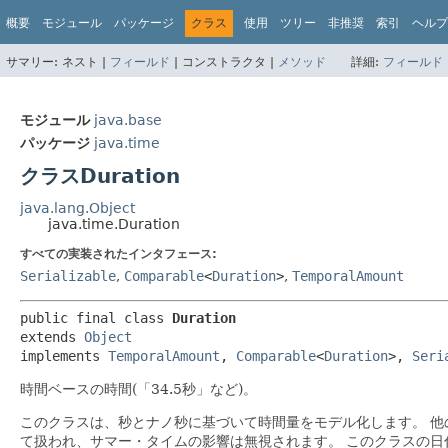
概要
モジュール
パッケージ
クラス
使用
ツリー
非推奨
索引
ヘルプ
サマリー:
ネスト |
フィールド
|
コンストラクタ |
メソッド
詳細:
フィールド
モジュール
java.base
パッケージ
java.time
クラスDuration
java.lang.Object
java.time.Duration
すべての実装されたインタフェース:
Serializable
,
Comparable
<
Duration
>
,
TemporalAmount
public final class 
Duration
extends 
Object
implements 
TemporalAmount
, 
Comparable
<
Duration
>, 
Seri
時間ベースの時間(「34.5秒」など)。
このクラスは、秒とナノ秒に基づいて時間量をモデル化します。
他
て扱われ、サマー・タイムの影響は無視されます。
このクラスの日