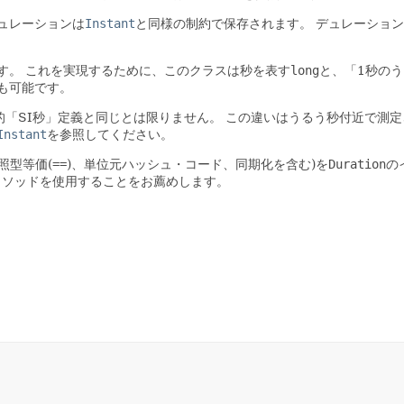
ュレーションは
Instant
と同様の制約で保存されます。
デュレーション
す。
これを実現するために、このクラスは秒を表す
long
と、「1秒の
も可能です。
「SI秒」定義と同じとは限りません。
この違いはうるう秒付近で測定
Instant
を参照してください。
照型等価(
==
)、単位元ハッシュ・コード、同期化を含む)を
Duration
の
メソッドを使用することをお薦めします。