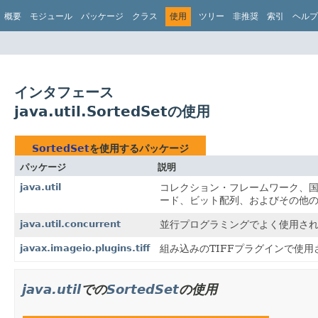
概要
モジュール
パッケージ
クラス
使用
ツリー
非推奨
索引
ヘルプ
インタフェース
java.util.SortedSetの使用
SortedSet
を使用するパッケージ
パッケージ
説明
java.util
コレクション・フレームワーク、国
ード、ビット配列、およびその他
java.util.concurrent
並行プログラミングでよく使用さ
javax.imageio.plugins.tiff
組み込みのTIFFプラグインで使
java.util
での
SortedSet
の使用