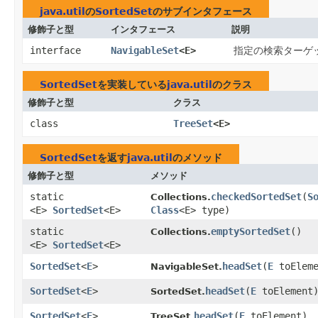
java.util
の
SortedSet
のサブインタフェース
修飾子と型
インタフェース
説明
interface
NavigableSet
<E>
指定の検索ターゲ
SortedSet
を実装している
java.util
のクラス
修飾子と型
クラス
class
TreeSet
<E>
SortedSet
を返す
java.util
のメソッド
修飾子と型
メソッド
static
checkedSortedSet
​(
S
Collections.
<E>
SortedSet
<E>
Class
<E> type)
static
emptySortedSet
()
Collections.
<E>
SortedSet
<E>
SortedSet
<
E
>
headSet
​(
E
toEleme
NavigableSet.
SortedSet
<
E
>
headSet
​(
E
toElement
SortedSet.
SortedSet
<
E
>
headSet
​(
E
toElement)
TreeSet.