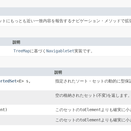
ットにもっとも近い一致内容を報告するナビゲーション・メソッドで拡
説明
TreeMap
に基づく
NavigableSet
実装です。
説明
ortedSet
<E> s,
指定されたソート・セットの動的に型保
空の格納されたセット(不変)を返します
nt)
このセットの
toElement
よりも確実に小
)
このセットの
toElement
よりも確実に小