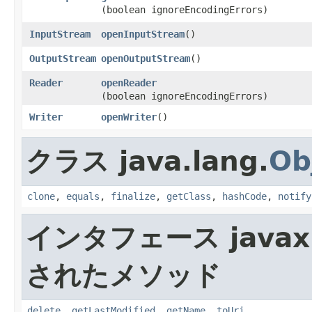
(boolean ignoreEncodingErrors)
InputStream
openInputStream
()
OutputStream
openOutputStream
()
Reader
openReader
(boolean ignoreEncodingErrors)
Writer
openWriter
()
クラス java.lang.
Ob
clone
,
equals
,
finalize
,
getClass
,
hashCode
,
notify
インタフェース javax.t
されたメソッド
delete
,
getLastModified
,
getName
,
toUri