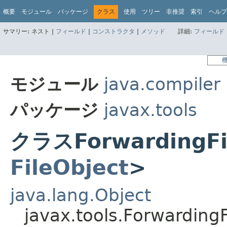
概要
モジュール
パッケージ
クラス
使用
ツリー
非推奨
索引
ヘルプ
サマリー:
ネスト |
フィールド
|
コンストラクタ
|
メソッド
詳細:
フィールド
モジュール
java.compiler
パッケージ
javax.tools
クラスForwardingFil
FileObject
>
java.lang.Object
javax.tools.Forwarding