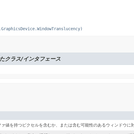
.GraphicsDevice.WindowTranslucency)
たクラス/インタフェース
アルファ値を持つピクセルを含むか、または含む可能性のあるウィンドウ