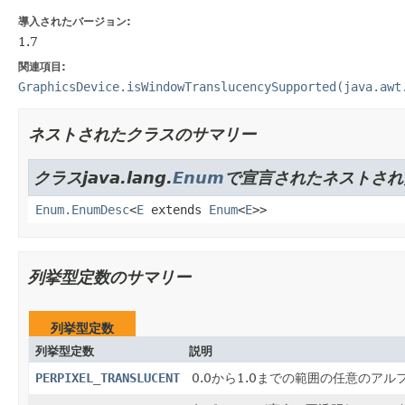
導入されたバージョン:
1.7
関連項目:
GraphicsDevice.isWindowTranslucencySupported(java.awt
ネストされたクラスのサマリー
クラスjava.lang.
Enum
で宣言されたネストされ
Enum.EnumDesc
<
E
extends
Enum
<
E
>>
列挙型定数のサマリー
列挙型定数
列挙型定数
説明
PERPIXEL_TRANSLUCENT
0.0から1.0までの範囲の任意の