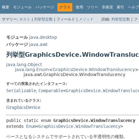
概要
モジュール
パッケージ
クラス
使用
ツリー
非推奨
索引
ヘルプ
サマリー:
ネスト
|
列挙型定数
|
フィールド |
メソッド
詳細:
列挙型定数
|
フ
モジュール
java.desktop
パッケージ
java.awt
列挙型GraphicsDevice.WindowTransluc
java.lang.Object
java.lang.Enum
<
GraphicsDevice.WindowTranslucency
>
java.awt.GraphicsDevice.WindowTranslucency
すべての実装されたインタフェース:
Serializable
,
Comparable
<
GraphicsDevice.WindowTransluc
含まれているクラス:
GraphicsDevice
public static enum 
GraphicsDevice.WindowTranslucency
extends 
Enum
<
GraphicsDevice.WindowTranslucency
>
ベースとなるシステムでサポートされている半透明性の種類。