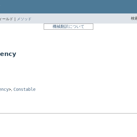
検索
ィールド |
メソッド
機械翻訳について
ency
ency
>
,
Constable