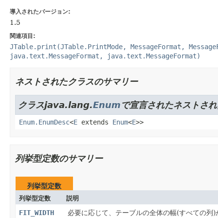
導入されたバージョン:
1.5
関連項目:
JTable.print(JTable.PrintMode, MessageFormat, Message
java.text.MessageFormat, java.text.MessageFormat)
ネストされたクラスのサマリー
クラスjava.lang.
Enum
で宣言されたネストされ
Enum.EnumDesc
<
E
extends
Enum
<
E
>>
列挙型定数のサマリー
列挙型定数
列挙型定数
説明
FIT_WIDTH
必要に応じて、テーブルの全体の幅(すべての列