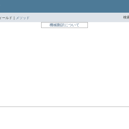
検索
ィールド |
メソッド
機械翻訳について