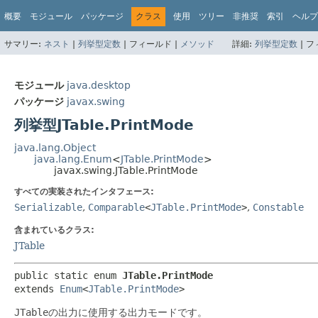
概要
モジュール
パッケージ
クラス
使用
ツリー
非推奨
索引
ヘルプ
サマリー:
ネスト
|
列挙型定数
|
フィールド |
メソッド
詳細:
列挙型定数
|
フ
モジュール
java.desktop
パッケージ
javax.swing
列挙型JTable.PrintMode
java.lang.Object
java.lang.Enum
<
JTable.PrintMode
>
javax.swing.JTable.PrintMode
すべての実装されたインタフェース:
Serializable
,
Comparable
<
JTable.PrintMode
>
,
Constable
含まれているクラス:
JTable
public static enum 
JTable.PrintMode
extends 
Enum
<
JTable.PrintMode
>
JTable
の出力に使用する出力モードです。