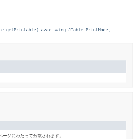
le.getPrintable(javax.swing.JTable.PrintMode,
ページにわたって分散されます。