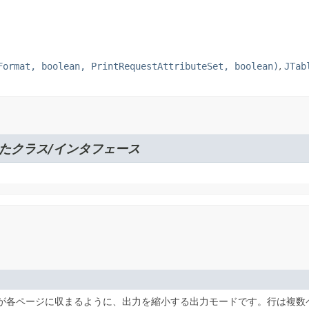
Format, boolean, PrintRequestAttributeSet, boolean)
,
JTab
たクラス/インタフェース
)が各ページに収まるように、出力を縮小する出力モードです。行は複数