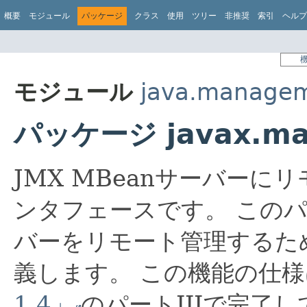
概要
モジュール
パッケージ
クラス
使用
ツリー
非推奨
索引
ヘルプ
モジュール
java.manage
パッケージ javax.ma
JMX MBeanサーバー
ンタフェースです。
このパ
バーをリモート管理するた
義します。
この機能の仕様
1.4」
のパートIIIで完了