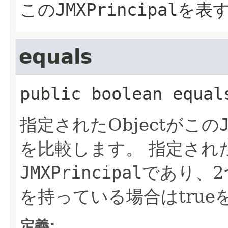
この
JMXPrincipal
を表
equals
public
boolean
equal
指定されたObjectがこの
を比較します。
指定され
JMXPrincipal
であり、2つ
を持っている場合はtrue
定義: