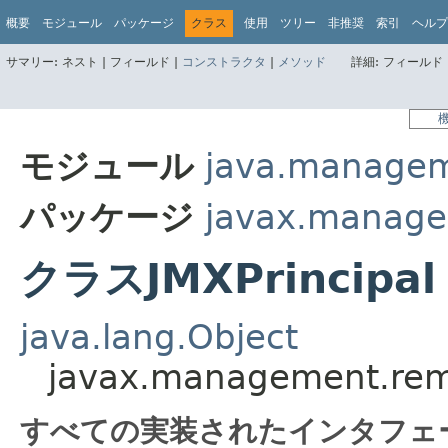
概要
モジュール
パッケージ
クラス
使用
ツリー
非推奨
索引
ヘルプ
サマリー:
ネスト |
フィールド |
コンストラクタ
|
メソッド
詳細:
フィールド 
モジュール
java.manage
パッケージ
javax.manage
クラスJMXPrincipal
java.lang.Object
javax.management.remo
すべての実装されたインタフェ