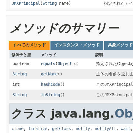
JMXPrincipal
​(
String
name)
指定されたアイデ
メソッドのサマリー
すべてのメソッド
インスタンス・メソッド
具象メソッド
修飾子と型
メソッド
説明
boolean
equals
​(
Object
o)
指定されたObjec
String
getName
()
主体の名前を返し
int
hashCode
()
この
JMXPrincipal
String
toString
()
この
JMXPrincipal
クラス java.lang.
Ob
clone
,
finalize
,
getClass
,
notify
,
notifyAll
,
wait