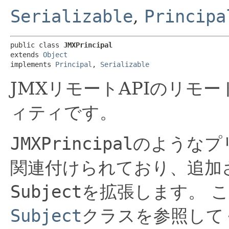
Serializable
,
Principa
public class 
JMXPrincipal
extends 
Object
implements 
Principal
, 
Serializable
JMXリモートAPIのリモ
ィティです。
JMXPrincipal
のようなプ
関連付けられており、追加
Subject
を拡張します。
こ
Subject
クラスを参照して