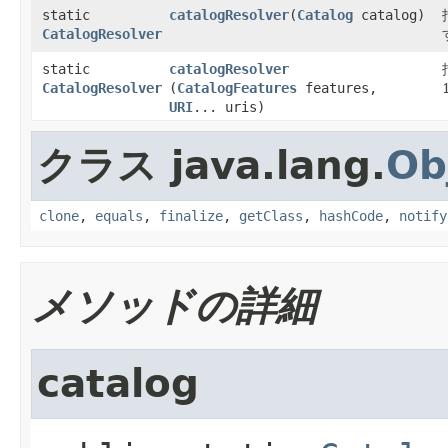
static
catalogResolver
​(
Catalog
catalog)
CatalogResolver
static
catalogResolver
CatalogResolver
(
CatalogFeatures
features,
URI
... uris)
クラス java.lang.
Ob
clone
,
equals
,
finalize
,
getClass
,
hashCode
,
notify
メソッドの詳細
catalog