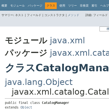
概要
モジュール
パッケージ
クラス
使用
ツリー
非推奨
索引
ヘルプ
サマリー:
ネスト |
フィールド |
コンストラクタ |
メソッド
詳細:
フィールド 
モジュール
java.xml
パッケージ
javax.xml.cat
クラスCatalogMana
java.lang.Object
javax.xml.catalog.Cat
public final class 
CatalogManager
extends 
Object