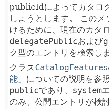
publicIdによってカ
しようとします。
このメ
けるために、現在のカタ
delegatePublic
および
g
ク型のエントリを検索し
クラス
CatalogFeatures
能」
についての説明を参
public
であり、
system
のみ、公開エントリが検