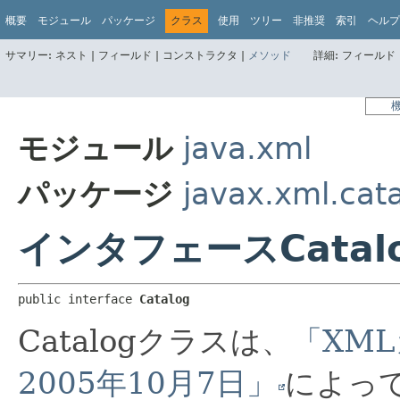
概要
モジュール
パッケージ
クラス
使用
ツリー
非推奨
索引
ヘルプ
サマリー:
ネスト |
フィールド |
コンストラクタ |
メソッド
詳細:
フィールド 
モジュール
java.xml
パッケージ
javax.xml.cat
インタフェースCatal
public interface 
Catalog
Catalogクラスは、
「XML
2005年10月7日」
によっ