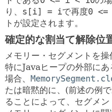
り、
s[i] = i
で再度
0 <=
トが設定されます。
確定的な割当て解除位
メモリー・セグメントを操
特にJavaヒープの外部に
場合、
MemorySegment.cl
たは暗黙的に、(前述の例
ることによって、セグメン