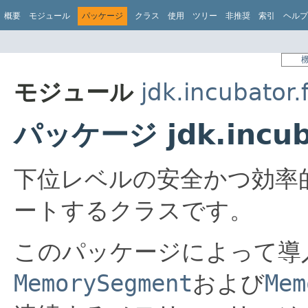
概要
モジュール
パッケージ
クラス
使用
ツリー
非推奨
索引
ヘルプ
モジュール
jdk.incubator.
パッケージ jdk.incuba
下位レベルの安全かつ効率
ートするクラスです。
このパッケージによって導
MemorySegment
および
Mem