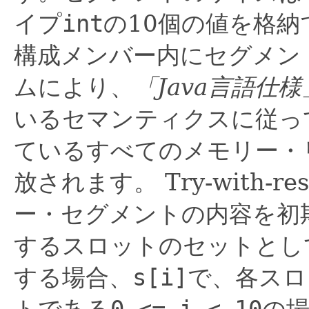
イプ
int
の10個の値を格納
構成メンバー内にセグメン
ムにより、
「Java言語仕様
いるセマンティクスに従っ
ているすべてのメモリー・
放されます。
Try-with
ー・セグメントの内容を初
するスロットのセットとし
する場合、
s[i]
で、各スロ
トである
0 <= i < 10
の