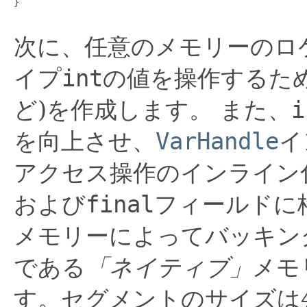
}

次に、任意のメモリーのロ
イプ
int
の値を操作するため
ど)を作成します。
また、
i
を向上させ、
VarHandle
イ
アクセス操作のインライン
および
final
フィールドに
メモリーによってバッキン
である
「ネイティブ」
メモ
す。セグメントのサイズは