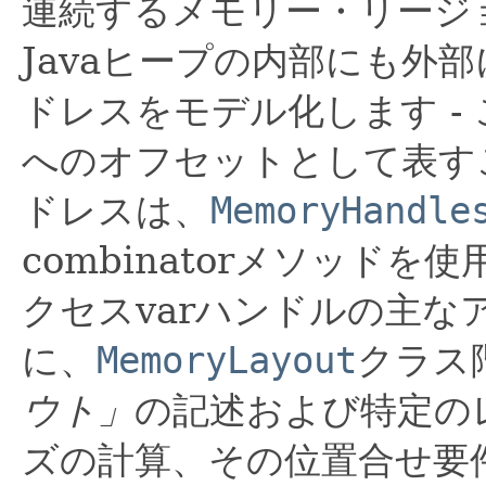
連続するメモリー・リージ
Javaヒープの内部にも外
ドレスをモデル化します -
へのオフセットとして表す
ドレスは、
MemoryHandle
combinatorメソッド
クセスvarハンドルの主な
に、
MemoryLayout
クラス
ウト」
の記述および特定の
ズの計算、その位置合せ要