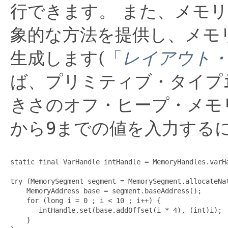
行できます。
また、メモリ
象的な方法を提供し、メモ
生成します(
「
レイアウト
ば、プリミティブ・タイプ
きさのオフ・ヒープ・メモ
から
9
までの値を入力するに
static final VarHandle intHandle = MemoryHandles.varHa
try (MemorySegment segment = MemorySegment.allocateNat
    MemoryAddress base = segment.baseAddress();

    for (long i = 0 ; i < 10 ; i++) {

       intHandle.set(base.addOffset(i * 4), (int)i);

    }
