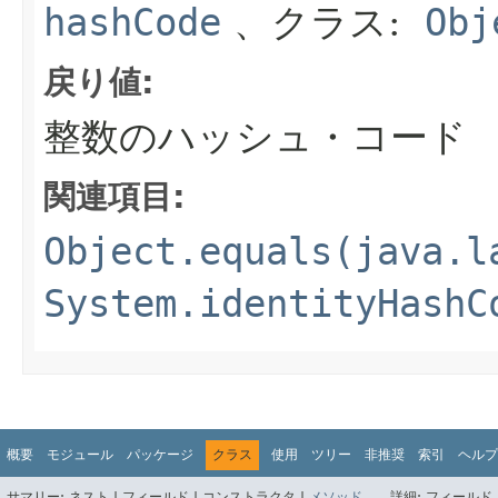
hashCode
、クラス:
Obj
戻り値:
整数のハッシュ・コード
関連項目:
Object.equals(java.l
System.identityHashC
概要
モジュール
パッケージ
クラス
使用
ツリー
非推奨
索引
ヘルプ
サマリー:
ネスト |
フィールド |
コンストラクタ |
メソッド
詳細:
フィールド 