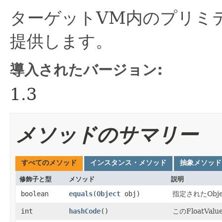
ターゲットVM内のプリミ
提供します。
導入されたバージョン:
1.3
メソッドのサマリー
すべてのメソッド
インスタンス・メソッド
抽象メソッド
修飾子と型
メソッド
説明
boolean
equals
​(
Object
obj)
指定されたObj
int
hashCode
()
このFloatV