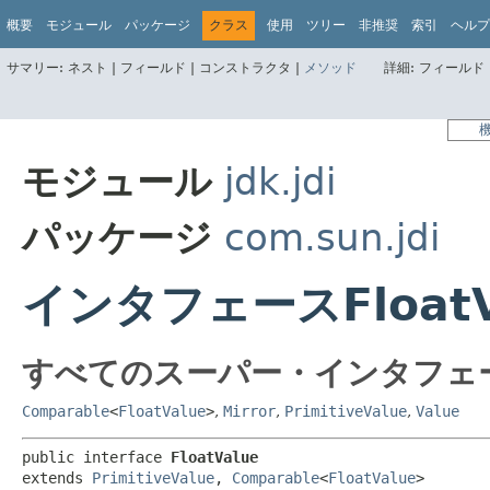
概要
モジュール
パッケージ
クラス
使用
ツリー
非推奨
索引
ヘルプ
サマリー:
ネスト |
フィールド |
コンストラクタ |
メソッド
詳細:
フィールド 
モジュール
jdk.jdi
パッケージ
com.sun.jdi
インタフェースFloatV
すべてのスーパー・インタフェ
Comparable
<
FloatValue
>
,
Mirror
,
PrimitiveValue
,
Value
public interface 
FloatValue
extends 
PrimitiveValue
, 
Comparable
<
FloatValue
>