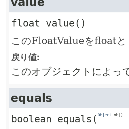
value
float
value
()
このFloatValueをflo
戻り値:
このオブジェクトによっ
equals
Object
 obj)
boolean
equals
​(