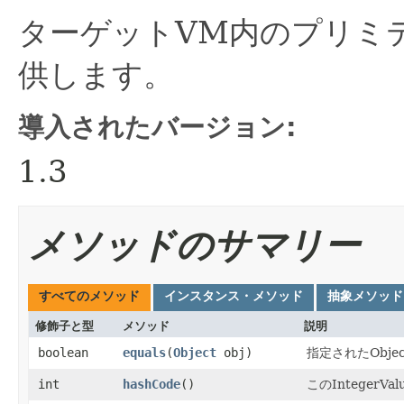
ターゲットVM内のプリミ
供します。
導入されたバージョン:
1.3
メソッドのサマリー
すべてのメソッド
インスタンス・メソッド
抽象メソッド
修飾子と型
メソッド
説明
boolean
equals
​(
Object
obj)
指定されたObje
int
hashCode
()
このInteger