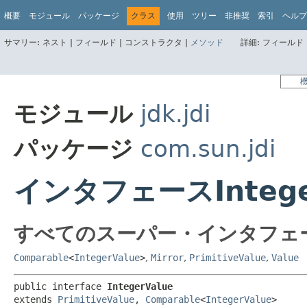
概要
モジュール
パッケージ
クラス
使用
ツリー
非推奨
索引
ヘルプ
サマリー:
ネスト |
フィールド |
コンストラクタ |
メソッド
詳細:
フィールド 
モジュール
jdk.jdi
パッケージ
com.sun.jdi
インタフェースIntege
すべてのスーパー・インタフェ
Comparable
<
IntegerValue
>
,
Mirror
,
PrimitiveValue
,
Value
public interface 
IntegerValue
extends 
PrimitiveValue
, 
Comparable
<
IntegerValue
>