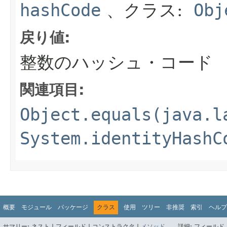
hashCode
、クラス:
Obj
戻り値:
整数のハッシュ・コード
関連項目:
Object.equals(java.l
System.identityHashC
概要
モジュール
パッケージ
クラス
使用
ツリー
非推奨
索引
ヘルプ
サマリー:
ネスト |
フィールド |
コンストラクタ |
メソッド
詳細:
フィールド 