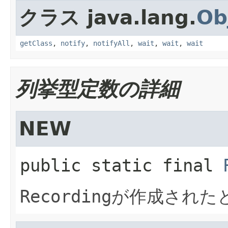
クラス java.lang.
Ob
getClass
,
notify
,
notifyAll
,
wait
,
wait
,
wait
列挙型定数の詳細
NEW
public static final
Recording
が作成された