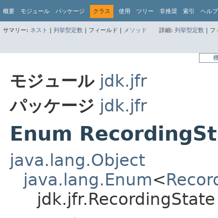
概要
モジュール
パッケージ
クラス
使用
ツリー
非推奨
索引
ヘルプ
サマリー:
ネスト
|
列挙型定数
|
フィールド |
メソッド
詳細:
列挙型定数
|
フ
モジュール
jdk.jfr
パッケージ
jdk.jfr
Enum RecordingSt
java.lang.Object
java.lang.Enum
<
Recor
jdk.jfr.RecordingState