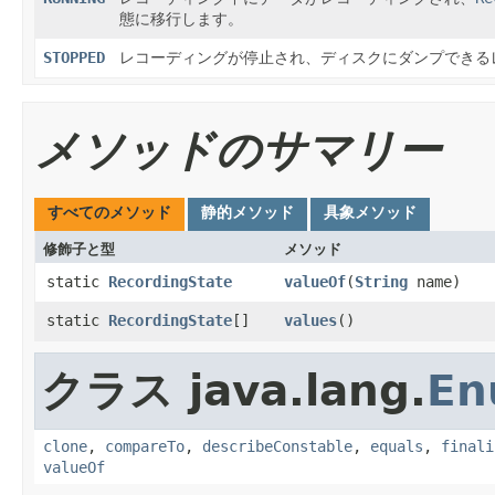
態に移行します。
STOPPED
レコーディングが停止され、ディスクにダンプできる
メソッドのサマリー
すべてのメソッド
静的メソッド
具象メソッド
修飾子と型
メソッド
static
RecordingState
valueOf
​(
String
name)
static
RecordingState
[]
values
()
クラス java.lang.
En
clone
,
compareTo
,
describeConstable
,
equals
,
finali
valueOf