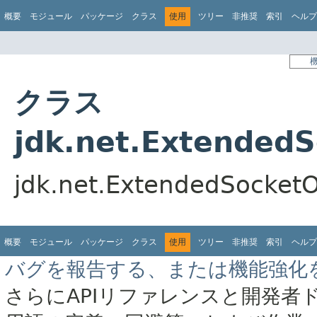
概要
モジュール
パッケージ
クラス
使用
ツリー
非推奨
索引
ヘルプ
クラス
jdk.net.Extended
jdk.net.ExtendedSo
概要
モジュール
パッケージ
クラス
使用
ツリー
非推奨
索引
ヘルプ
バグを報告する、または機能強化
さらにAPIリファレンスと開発者