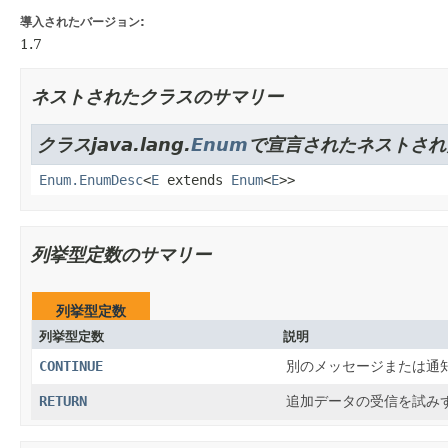
導入されたバージョン:
1.7
ネストされたクラスのサマリー
クラスjava.lang.
Enum
で宣言されたネストされ
Enum.EnumDesc
<
E
extends
Enum
<
E
>>
列挙型定数のサマリー
列挙型定数
列挙型定数
説明
CONTINUE
別のメッセージまたは通
RETURN
追加データの受信を試み