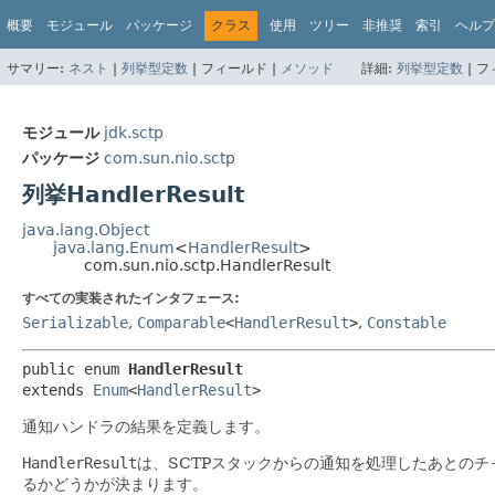
概要
モジュール
パッケージ
クラス
使用
ツリー
非推奨
索引
ヘルプ
サマリー:
ネスト
|
列挙型定数
|
フィールド |
メソッド
詳細:
列挙型定数
|
フ
モジュール
jdk.sctp
パッケージ
com.sun.nio.sctp
列挙HandlerResult
java.lang.Object
java.lang.Enum
<
HandlerResult
>
com.sun.nio.sctp.HandlerResult
すべての実装されたインタフェース:
Serializable
,
Comparable
<
HandlerResult
>
,
Constable
public enum 
HandlerResult
extends 
Enum
<
HandlerResult
>
通知ハンドラの結果を定義します。
HandlerResult
は、SCTPスタックからの通知を処理したあとの
るかどうかが決まります。