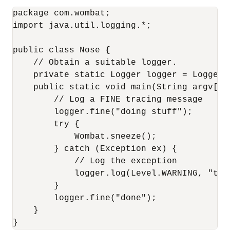
package com.wombat;

import java.util.logging.*;

public class Nose {

    // Obtain a suitable logger.

    private static Logger logger = Logger.
    public static void main(String argv[]) 
        // Log a FINE tracing message

        logger.fine("doing stuff");

        try {

            Wombat.sneeze();

        } catch (Exception ex) {

            // Log the exception

            logger.log(Level.WARNING, "tro
        }

        logger.fine("done");

    }

}