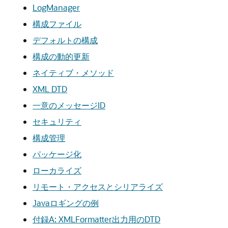
LogManager
構成ファイル
デフォルトの構成
構成の動的更新
ネイティブ・メソッド
XML DTD
一意のメッセージID
セキュリティ
構成管理
パッケージ化
ローカライズ
リモート・アクセスとシリアライズ
Javaロギングの例
付録A: XMLFormatter出力用のDTD