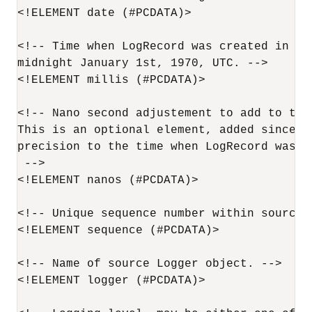
<!ELEMENT date (#PCDATA)>

<!-- Time when LogRecord was created in mil
midnight January 1st, 1970, UTC. -->

<!ELEMENT millis (#PCDATA)>

<!-- Nano second adjustement to add to the
This is an optional element, added since J
precision to the time when LogRecord was cr
 -->

<!ELEMENT nanos (#PCDATA)>

<!-- Unique sequence number within source V
<!ELEMENT sequence (#PCDATA)>

<!-- Name of source Logger object. -->

<!ELEMENT logger (#PCDATA)>
