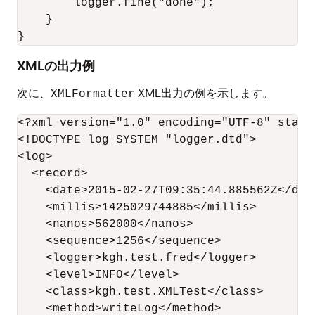
        logger.fine("done");

    }

}
XMLの出力例
次に、
XML出力の例を示します。
XMLFormatter
<?xml version="1.0" encoding="UTF-8" standa
<!DOCTYPE log SYSTEM "logger.dtd">

<log>

  <record>

    <date>2015-02-27T09:35:44.885562Z</date
    <millis>1425029744885</millis>

    <nanos>562000</nanos>

    <sequence>1256</sequence>

    <logger>kgh.test.fred</logger>

    <level>INFO</level>

    <class>kgh.test.XMLTest</class>

    <method>writeLog</method>
