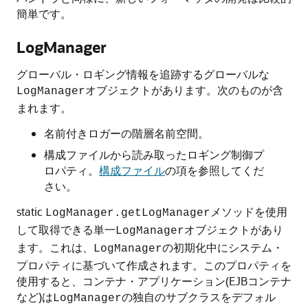
簡単です。
LogManager
グローバル・ロギング情報を追跡するグローバルな
オブジェクトがあります。次のものが含
LogManager
まれます。
名前付きロガーの階層名前空間。
構成ファイルから読み取ったロギング制御プ
ロパティ。
構成ファイル
の項を参照してくだ
さい。
static
メソッドを使用
LogManager.getLogManager
して取得できる単一
オブジェクトがあり
LogManager
ます。これは、
の初期化中にシステム・
LogManager
プロパティに基づいて作成されます。このプロパティを
使用すると、コンテナ・アプリケーション(EJBコンテナ
など)は
の独自のサブクラスをデフォル
LogManager