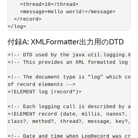
    <thread>10</thread>

    <message>Hello world!</message>

  </record>

</log>
付録A: XMLFormatter出力用のDTD
<!-- DTD used by the java.util.logging.XMLF
<!-- This provides an XML formatted log mes
<!-- The document type is "log" which consi
of record elements -->

<!ELEMENT log (record*)>

<!-- Each logging call is described by a re
<!ELEMENT record (date, millis, nanos?, se
class?, method?, thread?, message, key?, c
<!-- Date and time when LogRecord was crea