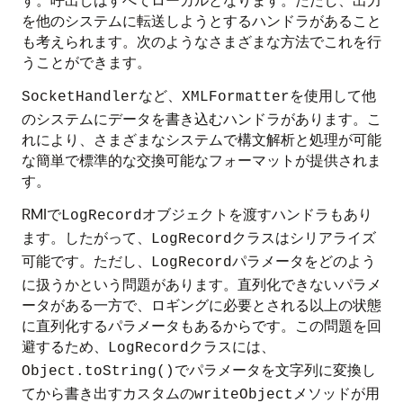
を他のシステムに転送しようとするハンドラがあること
も考えられます。次のようなさまざまな方法でこれを行
うことができます。
など、
を使用して他
SocketHandler
XMLFormatter
のシステムにデータを書き込むハンドラがあります。こ
れにより、さまざまなシステムで構文解析と処理が可能
な簡単で標準的な交換可能なフォーマットが提供されま
す。
RMIで
オブジェクトを渡すハンドラもあり
LogRecord
ます。したがって、
クラスはシリアライズ
LogRecord
可能です。ただし、
パラメータをどのよう
LogRecord
に扱うかという問題があります。直列化できないパラメ
ータがある一方で、ロギングに必要とされる以上の状態
に直列化するパラメータもあるからです。この問題を回
避するため、
クラスには、
LogRecord
でパラメータを文字列に変換し
Object.toString()
てから書き出すカスタムの
メソッドが用
writeObject