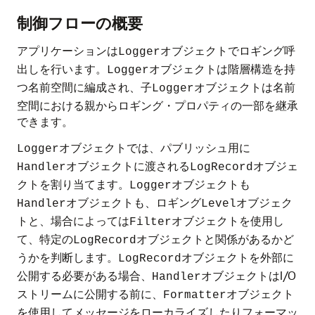
制御フローの概要
アプリケーションは
オブジェクトでロギング呼
Logger
出しを行います。
オブジェクトは階層構造を持
Logger
つ名前空間に編成され、子
オブジェクトは名前
Logger
空間における親からロギング・プロパティの一部を継承
できます。
オブジェクトでは、パブリッシュ用に
Logger
オブジェクトに渡される
オブジェ
Handler
LogRecord
クトを割り当てます。
オブジェクトも
Logger
オブジェクトも、ロギング
オブジェク
Handler
Level
トと、場合によっては
オブジェクトを使用し
Filter
て、特定の
オブジェクトと関係があるかど
LogRecord
うかを判断します。
オブジェクトを外部に
LogRecord
公開する必要がある場合、
オブジェクトはI/O
Handler
ストリームに公開する前に、
オブジェクト
Formatter
を使用してメッセージをローカライズしたりフォーマッ