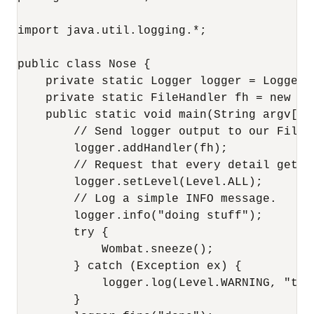
import java.util.logging.*;

public class Nose {

    private static Logger logger = Logger.
    private static FileHandler fh = new Fi
    public static void main(String argv[]) 
        // Send logger output to our FileHa
        logger.addHandler(fh);

        // Request that every detail gets l
        logger.setLevel(Level.ALL);

        // Log a simple INFO message.

        logger.info("doing stuff");

        try {

            Wombat.sneeze();

        } catch (Exception ex) {

            logger.log(Level.WARNING, "tro
        }
