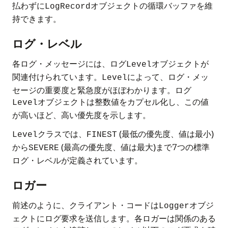
払わずに
オブジェクトの循環バッファを維
LogRecord
持できます。
ログ・レベル
各ログ・メッセージには、ログ
オブジェクトが
Level
関連付けられています。
によって、ログ・メッ
Level
セージの重要度と緊急度がほぼわかります。ログ
オブジェクトは整数値をカプセル化し、この値
Level
が高いほど、高い優先度を示します。
クラスでは、
(最低の優先度、値は最小)
Level
FINEST
から
(最高の優先度、値は最大)まで7つの標準
SEVERE
ログ・レベルが定義されています。
ロガー
前述のように、クライアント・コードは
オブジ
Logger
ェクトにログ要求を送信します。各ロガーは関係のある