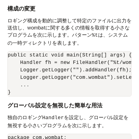
構成の変更
ロギング構成を動的に調整して特定のファイルに出力を
送信し、wombatに関する多くの情報を取得する小さな
プログラムを次に示します。パターン
は、システム
%t
の一時ディレクトリを表します。
public static void main(String[] args) {

    Handler fh = new FileHandler("%t/wombat
    Logger.getLogger("").addHandler(fh);

    Logger.getLogger("com.wombat").setLevel
    ...

}
グローバル設定を無視した簡単な用法
独自のロギング
を設定し、グローバル設定を
Handler
無視する小さいプログラムを次に示します。
package com.wombat;
