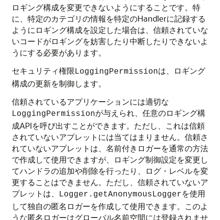
ロギング構成を変更できないようにすることです。特
に、特定のカテゴリの情報を特定のHandlerに記録する
ようにロギング構成を設定した場合は、信頼されていな
いコードがロギングを妨害したり中断したりできないよ
うにする必要があります。
セキュリティ権限
は、ロギング
LoggingPermission
構成の更新を制御します。
信頼されているアプリケーションには適切な
が与えられ、任意のロギング構
LoggingPermission
成APIを呼び出すことができます。ただし、これは信頼
されていないアプレットには当てはまりません。信頼さ
れていないアプレットは、名前付きロガーを通常の方法
で作成して使用できますが、ロギング制御設定を変更し
てハンドラの追加や削除を行ったり、ログ・レベルを変
更することはできません。ただし、信頼されていないア
プレットは、
を使用
Logger.getAnonymousLogger
して独自の匿名ロガーを作成して使用できます。このよ
うな匿名ロガーはグローバル名前空間には登録されませ