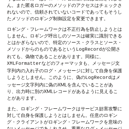
ん。また匿名ロガーのメソッドのアクセスはチェックさ
れないので、信頼されていないコードであってもそうし
たメソッドのロギング制御設定を変更できます。
ロギング・フレームワークは不正行為を防止しようとは
しません。ロギング呼出しのソースは確実に識別できる
とはかぎらないので、特定のソース・クラスとソース・
メソッドからのものであるという
が公開さ
LogRecord
れても、偽物であることがあります。同様に、
などのフォーマッタも、メッセージ文
XMLFormatter
字列内の入れ子のログ・メッセージに対して自身を保護
しようとしません。このように、偽の
はメ
LogRecord
ッセージ文字列内に偽のXMLを含んでいることがあ
り、出力時に別のXMLレコードがあるように見えるこ
とがあります。
また、ロギング・フレームワークはサービス妨害攻撃に
対して自身を保護しようとはしません。任意のロギン
グ・クライアントがロギング・フレームワークを意味の
ないメッセージであふれさせ、重要なログ・メッセージ