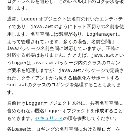
ログ・レベルを追跡し、このレベル以下のログ要求を破
棄します。
通常、
オブジェクトは名前の付いたエンティテ
Logger
ィであり、
のようにドット区切りの名前を使
java.awt
用します。名前空間には階層があり、
に
LogManager
よって管理されています。多くの場合、名前空間は
Javaパッケージ名前空間に対応していますが、正確に
対応する必要はありません。たとえば、
とい
java.awt
うLoggerは
パッケージ内のクラスのロギン
java.awt
グ要求を処理しますが、
パッケージで定義さ
java.awt
れた、クライアントから見える抽象化をサポートする
のクラスのロギングを処理することもありま
sun.awt
す。
名前付き
オブジェクト以外に、共有名前空間に
Logger
含められない匿名
オブジェクトを作成すること
Logger
もできます。
セキュリティ
の項を参照してください。
各Loggerは、ロギングの名前空間における親ロガーを