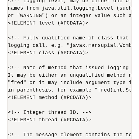
<!-- Logging level, may be either one of th
names from java.util.logging.Level (such as
or "WARNING") or an integer value such as "
<!ELEMENT level (#PCDATA)>

<!-- Fully qualified name of class that iss
logging call, e.g. "javax.marsupial.Wombat"
<!ELEMENT class (#PCDATA)>

<!-- Name of method that issued logging cal
It may be either an unqualified method name
"fred" or it may include argument type info
in parenthesis, for example "fred(int,Strin
<!ELEMENT method (#PCDATA)>

<!-- Integer thread ID. -->

<!ELEMENT thread (#PCDATA)>

<!-- The message element contains the text