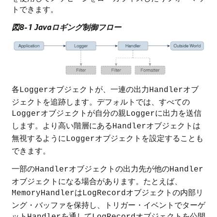
トできます。
図8-1 Javaロギング制御フロー
各
オブジェクトが、一連の出力
オブ
Logger
Handler
ジェクトを追跡します。デフォルトでは、すべての
オブジェクトが自分の親
に出力を送信
Logger
Logger
します。より高い階層にある
オブジェクトは
Handler
無視するように
オブジェクトを設定することも
Logger
できます。
一部の
オブジェクトの出力先が他の
Handler
Handler
オブジェクトになる場合があります。たとえば、
は
オブジェクトの内部リ
MemoryHandler
LogRecord
ング・バッファを保持し、トリガー・イベントでターゲ
ット
を通して
オブジェクトを公開