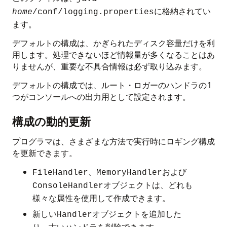
に格納されてい
home
/conf/logging.properties
ます。
デフォルトの構成は、かぎられたディスク容量だけを利
用します。処理できないほど情報量が多くなることはあ
りませんが、重要な不具合情報は必ず取り込みます。
デフォルトの構成では、ルート・ロガーのハンドラの1
つがコンソールへの出力用として設定されます。
構成の動的更新
プログラマは、さまざまな方法で実行時にロギング構成
を更新できます。
、
および
FileHandler
MemoryHandler
オブジェクトは、どれも
ConsoleHandler
様々な属性を使用して作成できます。
新しい
オブジェクトを追加した
Handler
り、古いハンドラを削除できます。