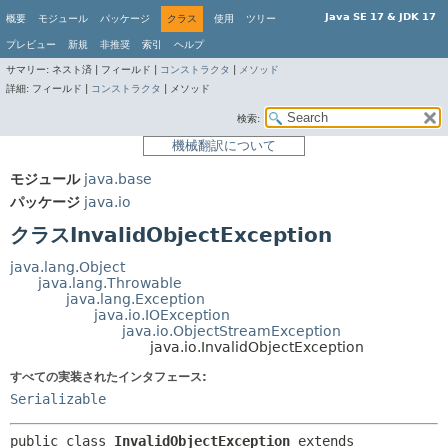
Java SE 17 & JDK 17
概要
モジュール
パッケージ
クラス
使用
ツリー
プレビュー
新規
非推奨
索引
ヘルプ
サマリー:
ネスト済 |
フィールド |
コンストラクタ
|
メソッド
詳細:
フィールド |
コンストラクタ
|
メソッド
検索:
機械翻訳について
モジュール
java.base
パッケージ
java.io
クラスInvalidObjectException
java.lang.Object
java.lang.Throwable
java.lang.Exception
java.io.IOException
java.io.ObjectStreamException
java.io.InvalidObjectException
すべての実装されたインタフェース:
Serializable
public class 
InvalidObjectException
extends 