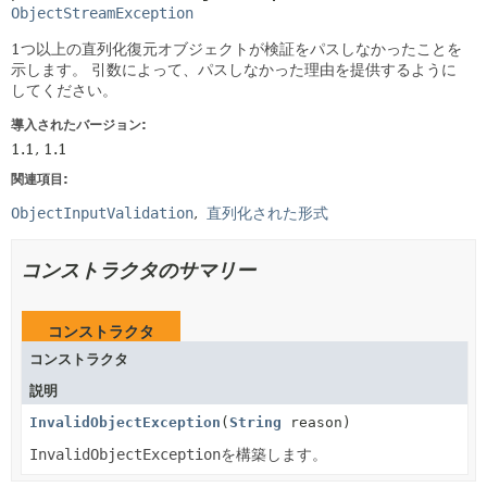
ObjectStreamException
1つ以上の直列化復元オブジェクトが検証をパスしなかったことを
示します。
引数によって、パスしなかった理由を提供するように
してください。
導入されたバージョン:
1.1, 1.1
関連項目:
ObjectInputValidation
直列化された形式
コンストラクタのサマリー
コンストラクタ
コンストラクタ
説明
InvalidObjectException
(
String
reason)
InvalidObjectException
を構築します。