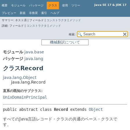
Java SE 17 & JDK 17
概要
モジュール
パッケージ
クラス
使用
ツリー
プレビュー
新規
非推奨
索引
ヘルプ
サマリー:
ネスト済 |
フィールド |
コンストラクタ
|
メソッド
詳細:
フィールド |
コンストラクタ
|
メソッド
検索:
機械翻訳について
モジュール
java.base
パッケージ
java.lang
クラスRecord
java.lang.Object
java.lang.Record
直系の既知のサブクラス:
UnixDomainPrincipal
public abstract class 
Record
extends 
Object
すべてのJava言語レコード・クラスの共通のベース・クラスで
す。