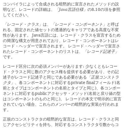
コンパイラによって合成される暗黙的に宣言されたメソッドの説
明など、レコードの詳細は、
「Java言語仕様」
の8.10の項を参照
してください。
「レコード・クラス」
は、
「レコード・コンポーネント」
と呼ば
れる、固定された値セットの透過的なキャリアである高度な不変
性があります。
Java言語には、レコード・クラスを宣言するため
の簡潔な構文が用意されており、レコード・コンポーネントはレ
コード・ヘッダーで宣言されます。
レコード・ヘッダーで宣言さ
れたレコード・コンポーネントのリストは、
「レコード記述子」
です。
レコード区分に次の必須メンバーがあります: 少なくともレコー
ド・クラスと同じ数のアクセス権を提供する必要があり、その記
述子がレコード記述子と同じである必要がある
「正規コンストラ
クタ」
、各コンポーネントに対応するprivate finalフィールド(名
前とタイプはコンポーネントの名前とタイプと同じ)、各コンポー
ネントに対応するpublicアクセッサ・メソッド(名前と戻り値の型
はコンポーネントのものと同じ)。
レコードの本文で明示的に宣言
されていない場合、これらのメンバーの暗黙的な実装が行われま
す。
正規のコンストラクタの暗黙的な宣言は、レコード・クラスと同
じアクセシビリティを持ち、対応するコンストラクタ引数からコ