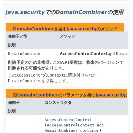
java.security
での
DomainCombiner
の使用
DomainCombiner
を返す
java.security
のメソッド
修飾子と型
メソッド
説明
DomainCombiner
AccessControlContext.
getDomainC
削除予定のため非推奨: このAPI要素は、将来のバージョンで
削除される可能性があります。
この
AccessControlContext
に関連付けられた
DomainCombiner
を取得します。
型
DomainCombiner
のパラメータを持つ
java.security
の
修飾子
コンストラクタ
説明
AccessControlContext
(
AccessControlContext
acc,
DomainCombiner
combiner)