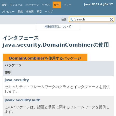
Java SE 17 & JDK 17
概要
モジュール
パッケージ
クラス
使用
ツリー
プレビュー
新規
非推奨
索引
ヘルプ
検索:
機械翻訳について
インタフェース
java.security.DomainCombinerの使用
DomainCombiner
を使用するパッケージ
パッケージ
説明
java.security
セキュリティ・フレームワークのクラスとインタフェースを提供
します。
javax.security.auth
このパッケージは、認証と承認に関するフレームワークを提供し
ます。