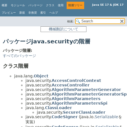
Java SE 17 & JDK 17
概要
モジュール
パッケージ
クラス
使用
階層ツリー
プレビュー
新規
非推奨
索引
ヘルプ
検索:
機械翻訳について
パッケージjava.securityの階層
パッケージ階層:
すべてのパッケージ
クラス階層
java.lang.
Object
java.security.
AccessControlContext
java.security.
AccessController
java.security.
AlgorithmParameterGenerator
java.security.
AlgorithmParameterGeneratorSp
java.security.
AlgorithmParameters
java.security.
AlgorithmParametersSpi
java.lang.
ClassLoader
java.security.
SecureClassLoader
java.security.
CodeSigner
(java.io.
Serializable
を
実装)
java.security.
CodeSource
(java.io.
Serializable
を