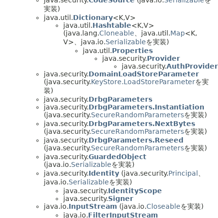
実装)
java.util.
Dictionary
<K,
V>
java.util.
Hashtable
<K,
V>
(java.lang.
Cloneable
、java.util.
Map
<K,
V>、java.io.
Serializable
を実装)
java.util.
Properties
java.security.
Provider
java.security.
AuthProvider
java.security.
DomainLoadStoreParameter
(java.security.
KeyStore.LoadStoreParameter
を実
装)
java.security.
DrbgParameters
java.security.
DrbgParameters.Instantiation
(java.security.
SecureRandomParameters
を実装)
java.security.
DrbgParameters.NextBytes
(java.security.
SecureRandomParameters
を実装)
java.security.
DrbgParameters.Reseed
(java.security.
SecureRandomParameters
を実装)
java.security.
GuardedObject
(java.io.
Serializable
を実装)
java.security.
Identity
(java.security.
Principal
、
java.io.
Serializable
を実装)
java.security.
IdentityScope
java.security.
Signer
java.io.
InputStream
(java.io.
Closeable
を実装)
java.io.
FilterInputStream