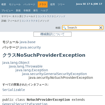
Java SE 17 & JDK 17
概要
モジュール
パッケージ
クラス
使用
ツリー
プレビュー
新規
非推奨
索引
ヘルプ
サマリー:
ネスト済 |
フィールド |
コンストラクタ
|
メソッド
詳細:
フィールド |
コンストラクタ
|
メソッド
検索:
機械翻訳について
モジュール
java.base
パッケージ
java.security
クラスNoSuchProviderException
java.lang.Object
java.lang.Throwable
java.lang.Exception
java.security.GeneralSecurityException
java.security.NoSuchProviderException
すべての実装されたインタフェース:
Serializable
public class 
NoSuchProviderException
extends 
GeneralSecurityException