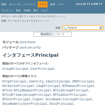
Java SE 17 & JDK 17
概要
モジュール
パッケージ
クラス
使用
ツリー
プレビュー
新規
非推奨
索引
ヘルプ
サマリー:
ネスト済 |
フィールド |
コンストラクタ |
メソッド
詳細:
フィールド |
コンストラクタ |
メソッド
検索:
機械翻訳について
モジュール
java.base
パッケージ
java.security
インタフェースPrincipal
既知のすべてのサブインタフェース:
GroupPrincipal
,
UserPrincipal
既知のすべての実装クラス:
HttpPrincipal
,
Identity
,
IdentityScope
,
JMXPrincipal
,
KerberosPrincipal
,
LdapPrincipal
,
NTDomainPrincipal
,
NTSid
,
NTSidDomainPrincipal
,
NTSidGroupPrincipal
,
NTSidPrimaryGroupPrincipal
,
NTSidUserPrincipal
,
NTUserPrincipal
,
Signer
,
UnixNumericGroupPrincipal
,
UnixNumericUserPrincipal
,
UnixPrincipal
,