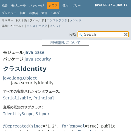
Java SE 17 & JDK 17
概要
モジュール
パッケージ
クラス
使用
ツリー
プレビュー
新規
非推奨
索引
ヘルプ
サマリー:
ネスト済 |
フィールド |
コンストラクタ
|
メソッド
詳細:
フィールド |
コンストラクタ
|
メソッド
検索:
機械翻訳について
モジュール
java.base
パッケージ
java.security
クラスIdentity
java.lang.Object
java.security.Identity
すべての実装されたインタフェース:
Serializable
,
Principal
直系の既知のサブクラス:
IdentityScope
,
Signer
@Deprecated
(
since
="1.2", 
forRemoval
=true) 
public 