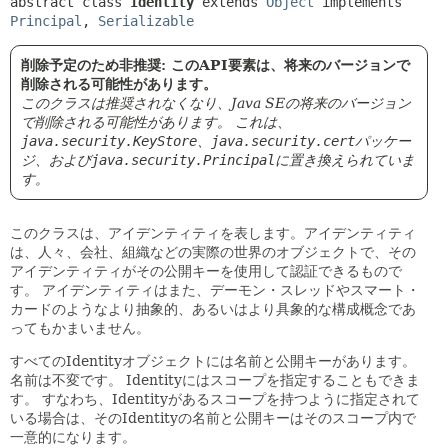
abstract class 
Identity
extends 
Object
 implements 
Principal
, 
Serializable
削除予定のため非推奨: このAPI要素は、将来のバージョンで
削除される可能性があります。
このクラスは推奨されなくなり、Java SEの将来のバージョン
で削除される可能性があります。
これは、
java.security.KeyStore
、
java.security.cert
パッケー
ジ、および
java.security.Principal
に置き換えられていま
す。
このクラスは、アイデンティティを表します。アイデンティティ
は、人々、会社、組織などの実際の世界のオブジェクトで、その
アイデンティティがその公開キーを使用して認証できるもので
す。
アイデンティティはまた、デーモン・スレッドやスマート・
カードのようなより抽象的、あるいはより具象的な構成概念であ
ってもかまいません。
すべてのIdentityオブジェクトには名前と公開キーがあります。
名前は不変です。
Identityにはスコープを指定することもできま
す。
すなわち、Identityがあるスコープを持つように指定されて
いる場合は、そのIdentityの名前と公開キーはそのスコープ内で
一意的になります。