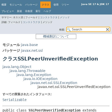
Java SE 17 & JDK 17
概要
モジュール
パッケージ
クラス
使用
ツリー
プレビュー
新規
非推奨
索引
ヘルプ
サマリー:
ネスト済 |
フィールド |
コンストラクタ
|
メソッド
詳細:
フィールド |
コンストラクタ
|
メソッド
検索:
機械翻訳について
モジュール
java.base
パッケージ
javax.net.ssl
クラスSSLPeerUnverifiedException
java.lang.Object
java.lang.Throwable
java.lang.Exception
java.io.IOException
javax.net.ssl.SSLException
javax.net.ssl.SSLPeerUnverifiedException
すべての実装されたインタフェース:
Serializable
public class 
SSLPeerUnverifiedException
extends 