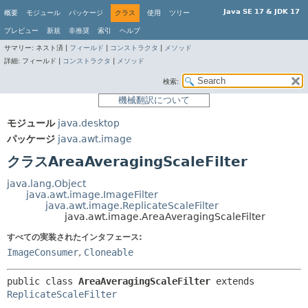
Java SE 17 & JDK 17
概要
モジュール
パッケージ
クラス
使用
ツリー
プレビュー
新規
非推奨
索引
ヘルプ
サマリー:
ネスト済 |
フィールド
|
コンストラクタ
|
メソッド
詳細:
フィールド |
コンストラクタ
|
メソッド
検索:
機械翻訳について
モジュール
java.desktop
パッケージ
java.awt.image
クラスAreaAveragingScaleFilter
java.lang.Object
java.awt.image.ImageFilter
java.awt.image.ReplicateScaleFilter
java.awt.image.AreaAveragingScaleFilter
すべての実装されたインタフェース:
ImageConsumer
,
Cloneable
public class 
AreaAveragingScaleFilter
extends 
ReplicateScaleFilter