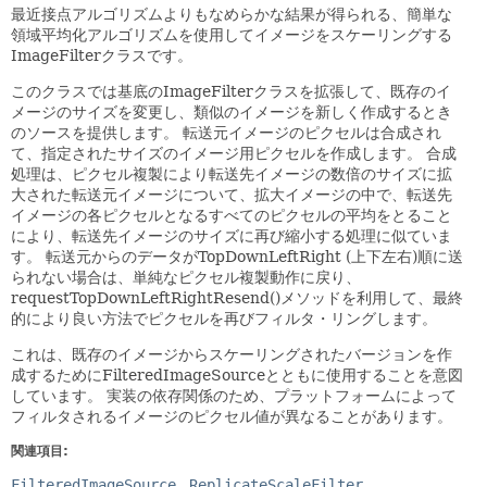
最近接点アルゴリズムよりもなめらかな結果が得られる、簡単な
領域平均化アルゴリズムを使用してイメージをスケーリングする
ImageFilterクラスです。
このクラスでは基底のImageFilterクラスを拡張して、既存のイ
メージのサイズを変更し、類似のイメージを新しく作成するとき
のソースを提供します。
転送元イメージのピクセルは合成され
て、指定されたサイズのイメージ用ピクセルを作成します。
合成
処理は、ピクセル複製により転送先イメージの数倍のサイズに拡
大された転送元イメージについて、拡大イメージの中で、転送先
イメージの各ピクセルとなるすべてのピクセルの平均をとること
により、転送先イメージのサイズに再び縮小する処理に似ていま
す。
転送元からのデータがTopDownLeftRight (上下左右)順に送
られない場合は、単純なピクセル複製動作に戻り、
requestTopDownLeftRightResend()メソッドを利用して、最終
的により良い方法でピクセルを再びフィルタ・リングします。
これは、既存のイメージからスケーリングされたバージョンを作
成するためにFilteredImageSourceとともに使用することを意図
しています。
実装の依存関係のため、プラットフォームによって
フィルタされるイメージのピクセル値が異なることがあります。
関連項目:
FilteredImageSource
ReplicateScaleFilter