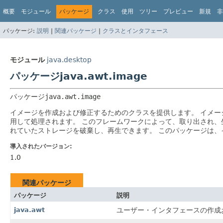
概要
モジュール
パッケージ
クラス
使用
ツリー
プレビュー
新規
非
パッケージ:
説明
|
関連パッケージ
|
クラスとインタフェース
モジュール
java.desktop
パッケージjava.awt.image
パッケージ
java.awt.image
イメージを作成および修正するためのクラスを提供します。
イメー
用して処理されます。
このフレームワークによって、取り出され、
れていたストレージを破棄し、再生できます。
このパッケージは、
導入されたバージョン:
1.0
関連パッケージ
パッケージ
説明
java.awt
ユーザー・インタフェースの作成