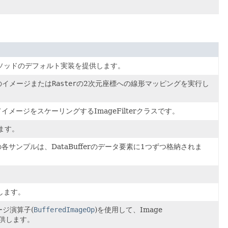
ソッドのデフォルト実装を提供します。
のイメージまたは
Raster
の2次元座標への線形マッピングを実行し
ジをスケーリングするImageFilterクラスです。
ます。
ンプルは、DataBufferのデータ要素に1つずつ格納されま
します。
ジ演算子(
BufferedImageOp
)を使用して、Image
供します。