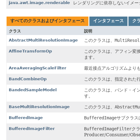
java.awt.image.renderable
レンダリングに依存しないイメー
すべてのクラスおよびインタフェース
インタフェース
ク
クラス
説明
AbstractMultiResolutionImage
このクラスは、
MultiResol
AffineTransformOp
このクラスは、アフィン変
ます。
AreaAveragingScaleFilter
最近接点アルゴリズムよりも
BandCombineOp
このクラスは、指定された
BandedSampleModel
このクラスは、バンド・イン
す。
BaseMultiResolutionImage
このクラスは、
AbstractMu
BufferedImage
BufferedImage
サブクラス
BufferedImageFilter
BufferedImageFilter
ク
Producer/Consumer/O