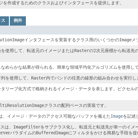
ジを作成するためのクラスおよびインタフェースを提供します。
ラス
例外
utionImage
インタフェースを実装するクラス用のいくつかの
Image
メ
換を使用して、転送元のイメージまたは
Raster
の2次元座標から転送先
なめらかな結果が得られる、簡単な領域平均化アルゴリズムを使用してイメー
行列を使用して、
Raster
内でバンドの任意の線形の組み合わせを実行し
タリーブ化方式で格納されるイメージ・データを表します。ピクセルの各サ
ltiResolutionImage
クラスの配列ベースの実装です。
は、イメージ・データのアクセス可能なバッファを備えた
Image
を記述
ラスは、
ImageFilter
をサブクラス化し、転送元と転送先が単一のイメー
bserverパラダイムの
BufferedImage
にフィルタをかける簡易な手段を提