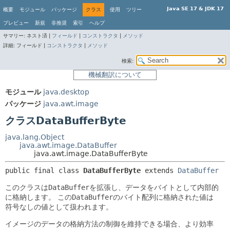
Java SE 17 & JDK 17
概要
モジュール
パッケージ
クラス
使用
ツリー
プレビュー
新規
非推奨
索引
ヘルプ
サマリー:
ネスト済 |
フィールド
|
コンストラクタ
|
メソッド
詳細:
フィールド |
コンストラクタ
|
メソッド
検索:
機械翻訳について
モジュール
java.desktop
パッケージ
java.awt.image
クラスDataBufferByte
java.lang.Object
java.awt.image.DataBuffer
java.awt.image.DataBufferByte
public final class 
DataBufferByte
extends 
DataBuffer
このクラスは
DataBuffer
を拡張し、データをバイトとして内部的
に格納します。
この
DataBuffer
のバイト配列に格納された値は
符号なしの値として扱われます。
イメージのデータの格納方法の制御を維持できる場合、より効率