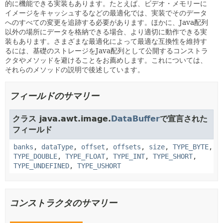
的に機能できる実装もあります。たとえば、ビデオ・メモリーに
イメージをキャッシュするなどの最適化では、実装でそのデータ
へのすべての変更を追跡する必要があります。ほかに、Java配列
以外の場所にデータを格納できる場合、より適切に動作できる実
装もあります。さまざまな最適化によって最適な互換性を維持す
るには、基礎のストレージをJava配列として公開するコンストラ
クタやメソッドを避けることをお薦めします。これについては、
それらのメソッドの説明で後述しています。
フィールドのサマリー
クラス java.awt.image.
DataBuffer
で宣言された
フィールド
banks
,
dataType
,
offset
,
offsets
,
size
,
TYPE_BYTE
,
TYPE_DOUBLE
,
TYPE_FLOAT
,
TYPE_INT
,
TYPE_SHORT
,
TYPE_UNDEFINED
,
TYPE_USHORT
コンストラクタのサマリー