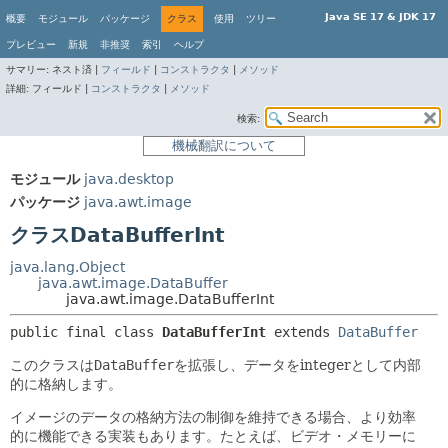
Java SE 17 & JDK 17
概要
モジュール
パッケージ
クラス
使用
ツリー
プレビュー
新規
非推奨
索引
ヘルプ
サマリー:
ネスト済 |
フィールド
|
コンストラクタ
|
メソッド
詳細:
フィールド |
コンストラクタ
|
メソッド
検索:
機械翻訳について
モジュール
java.desktop
パッケージ
java.awt.image
クラスDataBufferInt
java.lang.Object
java.awt.image.DataBuffer
java.awt.image.DataBufferInt
public final class 
DataBufferInt
extends 
DataBuffer
このクラスは
DataBuffer
を拡張し、データをintegerとして内部
的に格納します。
イメージのデータの格納方法の制御を維持できる場合、より効率
的に機能できる実装もあります。たとえば、ビデオ・メモリーに