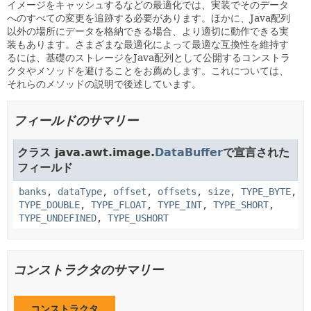
イメージをキャッシュするなどの最適化では、実装でそのデータ
へのすべての変更を追跡する必要があります。ほかに、Java配列
以外の場所にデータを格納できる場合、より適切に動作できる実
装もあります。さまざまな最適化によって最適な互換性を維持す
るには、基礎のストレージをJava配列として公開するコンストラ
クタやメソッドを避けることをお薦めします。これについては、
それらのメソッドの説明で後述しています。
フィールドのサマリー
クラス java.awt.image.
DataBuffer
で宣言された
フィールド
banks
,
dataType
,
offset
,
offsets
,
size
,
TYPE_BYTE
,
TYPE_DOUBLE
,
TYPE_FLOAT
,
TYPE_INT
,
TYPE_SHORT
,
TYPE_UNDEFINED
,
TYPE_USHORT
コンストラクタのサマリー
コンストラクタ