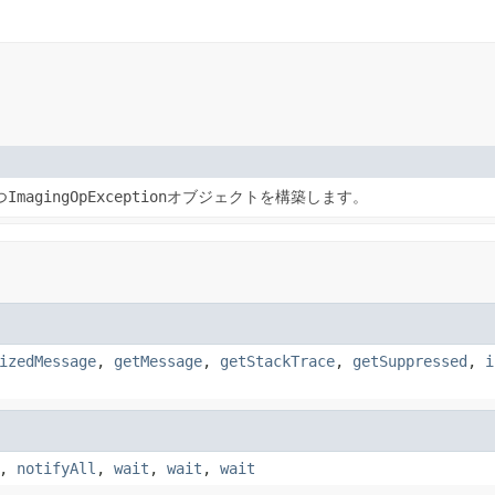
つ
ImagingOpException
オブジェクトを構築します。
izedMessage
,
getMessage
,
getStackTrace
,
getSuppressed
,
i
,
notifyAll
,
wait
,
wait
,
wait