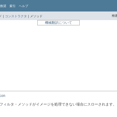
推奨
索引
ヘルプ
検索
 |
コンストラクタ
|
メソッド
機械翻訳について
ion
フィルタ・メソッドがイメージを処理できない場合にスローされます。