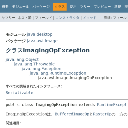
概要
モジュール
パッケージ
クラス
使用
ツリー
プレビュー
新規
非
サマリー:
ネスト済 |
フィールド |
コンストラクタ
|
メソッド
詳細:
フィールド
モジュール
java.desktop
パッケージ
java.awt.image
クラスImagingOpException
java.lang.Object
java.lang.Throwable
java.lang.Exception
java.lang.RuntimeException
java.awt.image.ImagingOpException
すべての実装されたインタフェース:
Serializable
public class 
ImagingOpException
extends 
RuntimeExcept
ImagingOpException
は、
BufferedImageOp
と
RasterOp
の一方の
関連項目: