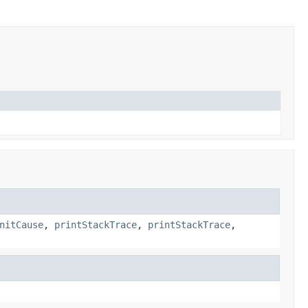
nitCause
,
printStackTrace
,
printStackTrace
,