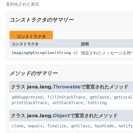
直列化された形式
コンストラクタのサマリー
コンストラクタ
コンストラクタ
説明
ImagingOpException
(
String
s)
指定されたメッセージを持
メソッドのサマリー
クラス java.lang.
Throwable
で宣言されたメソッド
addSuppressed
,
fillInStackTrace
,
getCause
,
getLocal
printStackTrace
,
setStackTrace
,
toString
クラス java.lang.
Object
で宣言されたメソッド
clone
,
equals
,
finalize
,
getClass
,
hashCode
,
notify