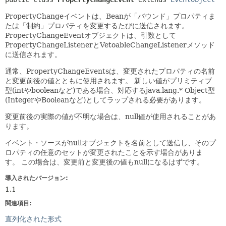
PropertyChangeイベントは、Beanが「バウンド」プロパティま
たは「制約」プロパティを変更するたびに送信されます。
PropertyChangeEventオブジェクトは、引数として
PropertyChangeListenerとVetoableChangeListenerメソッド
に送信されます。
通常、PropertyChangeEventsは、変更されたプロパティの名前
と変更前後の値とともに使用されます。
新しい値がプリミティブ
型(intやbooleanなど)である場合、対応するjava.lang.* Object型
(IntegerやBooleanなど)としてラップされる必要があります。
変更前後の実際の値が不明な場合は、null値が使用されることがあ
ります。
イベント・ソースがnullオブジェクトを名前として送信し、そのプ
ロパティの任意のセットが変更されたことを示す場合がありま
す。
この場合は、変更前と変更後の値もnullになるはずです。
導入されたバージョン:
1.1
関連項目:
直列化された形式