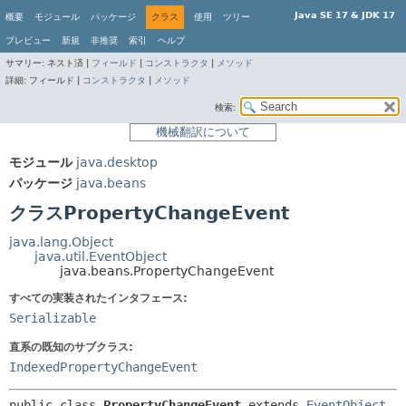
Java SE 17 & JDK 17
概要
モジュール
パッケージ
クラス
使用
ツリー
プレビュー
新規
非推奨
索引
ヘルプ
サマリー:
ネスト済 |
フィールド
|
コンストラクタ
|
メソッド
詳細:
フィールド |
コンストラクタ
|
メソッド
検索:
機械翻訳について
モジュール
java.desktop
パッケージ
java.beans
クラスPropertyChangeEvent
java.lang.Object
java.util.EventObject
java.beans.PropertyChangeEvent
すべての実装されたインタフェース:
Serializable
直系の既知のサブクラス:
IndexedPropertyChangeEvent
public class 
PropertyChangeEvent
extends 
EventObject