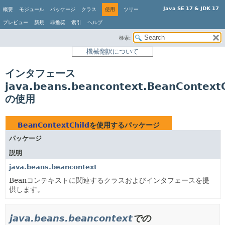
Java SE 17 & JDK 17
概要
モジュール
パッケージ
クラス
使用
ツリー
プレビュー
新規
非推奨
索引
ヘルプ
検索:
機械翻訳について
インタフェース
java.beans.beancontext.BeanContextC
の使用
BeanContextChild
を使用するパッケージ
パッケージ
説明
java.beans.beancontext
Beanコンテキストに関連するクラスおよびインタフェースを提
供します。
java.beans.beancontext
での