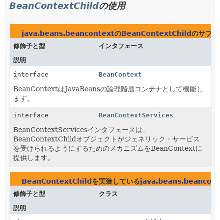
BeanContextChild
の使用
java.beans.beancontext
の
BeanContextChild
のサブイ
修飾子と型
インタフェース
説明
interface
BeanContext
BeanContextはJavaBeansの論理階層コンテナとして機能し
ます。
interface
BeanContextServices
BeanContextServicesインタフェースは、
BeanContextChildオブジェクトがジェネリック・サービス
を受けられるようにするためのメカニズムをBeanContextに
提供します。
BeanContextChild
を実装している
java.beans.beancon
修飾子と型
クラス
説明