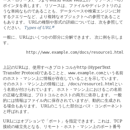
ース・ロケータ)、つまりWorld Wide Web上の「リソース」への
ポインタを表します。
リソースは、ファイルやディレクトリのよ
うな単純なものであることも、データベースや検索エンジンに対
するクエリーなど、より複雑なオブジェクトへの参照であること
もあります。
URLの種類や形式の詳細については、次を参照して
ください。
Types of URL
一般に、URLはいくつかの部分に分解できます。
次に例を示しま
す。
     http://www.example.com/docs/resource1.html

上記のURLは、使用すべきプロトコルが
http
(HyperText
Transfer Protocol)であることと、
www.example.com
という名前
のホスト・マシン上に情報が存在していることを示しています。
そのホスト・マシン上の情報には、
/docs/resource1.html
とい
う名前が付けられています。
ホスト・マシン上におけるこの名前
の正確な意味は、プロトコルとホストの両方に依存します。
一般
的には情報はファイル内に保存されていますが、動的に生成され
る場合もあります。
URLのこうした部分は
パス
・コンポーネント
と呼ばれます。
URLにはオプションで「ポート」を指定できます。これは、TCP
接続の確立先となる、リモート・ホスト・マシン上のポート番号