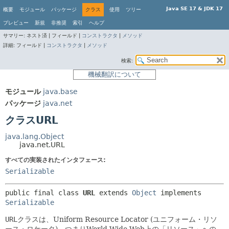
Java SE 17 & JDK 17
概要
モジュール
パッケージ
クラス
使用
ツリー
プレビュー
新規
非推奨
索引
ヘルプ
サマリー:
ネスト済 |
フィールド |
コンストラクタ
|
メソッド
詳細:
フィールド |
コンストラクタ
|
メソッド
検索:
機械翻訳について
モジュール
java.base
パッケージ
java.net
クラスURL
java.lang.Object
java.net.URL
すべての実装されたインタフェース:
Serializable
public final class 
URL
extends 
Object
 implements 
Serializable
URL
クラスは、Uniform Resource Locator (ユニフォーム・リソ