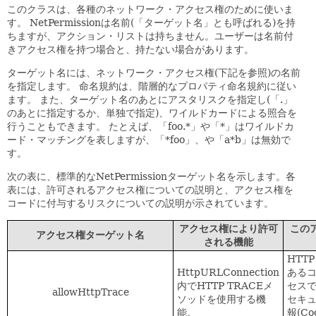
このクラスは、各種のネットワーク・アクセス権のために使いま
す。
NetPermissionは名前(「ターゲット名」とも呼ばれる)を持
ちますが、アクション・リストは持ちません。ユーザーは名前付
きアクセス権を持つ場合と、持たない場合があります。
ターゲット名には、ネットワーク・アクセス権(下記を参照)の名前
を指定します。
命名規約は、階層的なプロパティ命名規約に従い
ます。
また、ターゲット名のあとにアスタリスクを指定し(「.」
のあとに指定するか、単独で指定)、ワイルドカードによる照合を
行うこともできます。
たとえば、「foo.*」や「*」はワイルドカ
ード・マッチングを表しますが、「*foo」、や「a*b」は無効で
す。
次の表に、標準的なNetPermissionターゲット名を示します。各
表には、許可されるアクセス権についての説明と、アクセス権を
コードに付与するリスクについての説明が示されています。
アクセス権により許可
この
アクセス権ターゲット名
される機能
HTT
HttpURLConnection
ある
内でHTTP TRACEメ
セスで
allowHttpTrace
ソッドを使用する機
セキ
能。
報(C