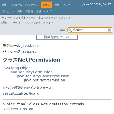
Java SE 17 & JDK 17
概要
モジュール
パッケージ
クラス
使用
ツリー
プレビュー
新規
非推奨
索引
ヘルプ
サマリー:
ネスト済 |
フィールド |
コンストラクタ
|
メソッド
詳細:
フィールド |
コンストラクタ
|
メソッド
検索:
機械翻訳について
モジュール
java.base
パッケージ
java.net
クラスNetPermission
java.lang.Object
java.security.Permission
java.security.BasicPermission
java.net.NetPermission
すべての実装されたインタフェース:
Serializable
,
Guard
public final class 
NetPermission
extends 
BasicPermission