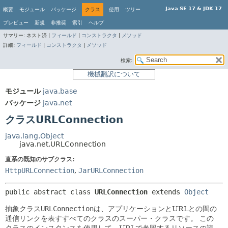
Java SE 17 & JDK 17
概要
モジュール
パッケージ
クラス
使用
ツリー
プレビュー
新規
非推奨
索引
ヘルプ
サマリー:
ネスト済 |
フィールド
|
コンストラクタ
|
メソッド
詳細:
フィールド
|
コンストラクタ
|
メソッド
検索:
機械翻訳について
モジュール
java.base
パッケージ
java.net
クラスURLConnection
java.lang.Object
java.net.URLConnection
直系の既知のサブクラス:
HttpURLConnection
,
JarURLConnection
public abstract class 
URLConnection
extends 
Object
抽象クラス
URLConnection
は、アプリケーションとURLとの間の
通信リンクを表すすべてのクラスのスーパー・クラスです。
この