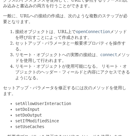
クラスのインスタンスを使用して、URLで参照するリソースの読
み込みと書込みの両方を行うことができます。
一般に、URLへの接続の作成は、次のような複数のステップが必
要となります。
接続オブジェクトは、URL上で
openConnection
メソッド
を呼び出すことによって作成されます。
セットアップ・パラメータと一般要求プロパティを操作す
る。
リモート・オブジェクトへの実際の接続は、
connect
メソッ
ドを使用して行われます。
リモート・オブジェクトが使用可能になる。
リモート・オ
ブジェクトのヘッダー・フィールドと内容にアクセスできる
ようになる。
セットアップ・パラメータを修正するには次のメソッドを使用し
ます。
setAllowUserInteraction
setDoInput
setDoOutput
setIfModifiedSince
setUseCaches