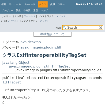
Java SE 17 & JDK 17
概要
モジュール
パッケージ
クラス
使用
ツリー
プレビュー
新規
非推奨
索引
ヘルプ
サマリー:
ネスト済 |
フィールド
|
コンストラクタ |
メソッド
詳細:
フィールド
|
コンストラクタ |
メソッド
検索:
機械翻訳について
モジュール
java.desktop
パッケージ
javax.imageio.plugins.tiff
クラスExifInteroperabilityTagSet
java.lang.Object
javax.imageio.plugins.tiff.TIFFTagSet
javax.imageio.plugins.tiff.ExifInteroperabilityTagSet
public final class 
ExifInteroperabilityTagSet
extends 
TIFFTagSet
Exif Interoperability IFDで見つかったタグを表すクラス。
導入されたバージョン:
9