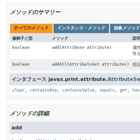
メソッドのサマリー
すべてのメソッド
インスタンス・メソッド
抽象メソッド
修飾子と型
メソッド
説
boolean
add
(
Attribute
attribute)
属
性
boolean
addAll
(
AttributeSet
attributes)
指
インタフェース javax.print.attribute.
AttributeSe
clear
,
containsKey
,
containsValue
,
equals
,
get
,
has
メソッドの詳細
add