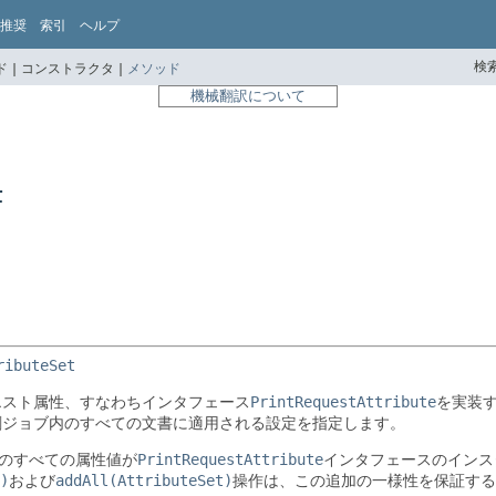
推奨
索引
ヘルプ
検索
 |
コンストラクタ |
メソッド
機械翻訳について
t
ributeSet
エスト属性、すなわちインタフェース
PrintRequestAttribute
を実装
刷ジョブ内のすべての文書に適用される設定を指定します。
のすべての属性値が
PrintRequestAttribute
インタフェースのインス
)
および
addAll(AttributeSet)
操作は、この追加の一様性を保証する