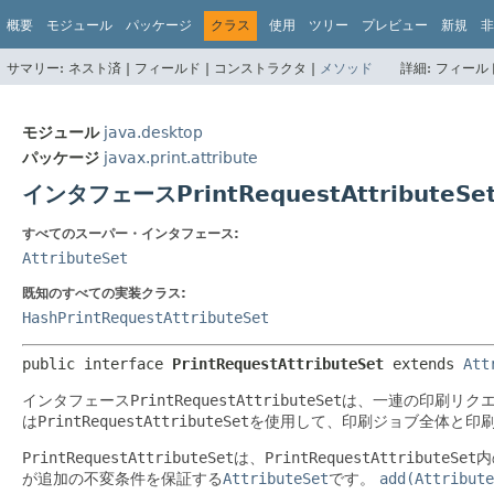
概要
モジュール
パッケージ
クラス
使用
ツリー
プレビュー
新規
非
サマリー:
ネスト済 |
フィールド |
コンストラクタ |
メソッド
詳細:
フィールド
モジュール
java.desktop
パッケージ
javax.print.attribute
インタフェースPrintRequestAttributeSe
すべてのスーパー・インタフェース:
AttributeSet
既知のすべての実装クラス:
HashPrintRequestAttributeSet
public interface 
PrintRequestAttributeSet
 extends 
Att
インタフェース
PrintRequestAttributeSet
は、一連の印刷リク
は
PrintRequestAttributeSet
を使用して、印刷ジョブ全体と印
PrintRequestAttributeSet
は、
PrintRequestAttributeSet
内
が追加の不変条件を保証する
AttributeSet
です。
add(Attribute