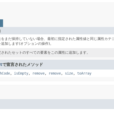
明
性をまだ保持していない場合、最初に指定された属性値と同じ属性カテ
を追加します(オプションの操作)。
定されたセットのすべての要素をこの属性に追加します。
t
で宣言されたメソッド
hCode
,
isEmpty
,
remove
,
remove
,
size
,
toArray