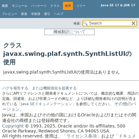
Java SE 17 & JDK 17
概要
モジュール
パッケージ
クラス
使用
ツリー
プレビュー
新規
非推奨
索引
ヘルプ
検索:
機械翻訳について
クラス
javax.swing.plaf.synth.SynthListUIの
使用
javax.swing.plaf.synth.SynthListUIの使用法はありません
バグを報告する、または機能強化を提案する
さらにAPIリファレンスと開発者ドキュメントについては、概念的な概要、用語の
定義、回避策、および作業コードの例など、より詳細な開発者向けの説明が含ま
その他のバ
れている
「Java SEドキュメンテーション」
を参照してください。
ージョン。
Javaは、米国およびその他の国におけるOracleおよび/またはその関
連会社の商標または登録商標です。
Copyright
© 1993, 2025, Oracle and/or its affiliates, 500
Oracle Parkway, Redwood Shores, CA 94065 USA.
All rights reserved.
使用は、
「ライセンス条項」
および
「ドキュメ