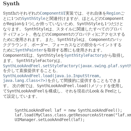
Synth
Synthのそれぞれの
ComponentUI
実装では、それ自体を
Region
ご
とに1つの
SynthStyle
と関連付けますが、ほとんどの
Component
が
Region
を1つしか持っていないため、
SynthStyle
も1つだけと
なります。
SynthStyle
は、スタイルに関連したすべてのプロパ
ティ(フォント、色などの
Component
のプロパティ)にアクセスする
ために使用されます。
また、
SynthStyle
は、
Component
のバッ
クグラウンド、ボーダー、フォーカスなどの部分をペイントする
ために
SynthPainter
を取得する際にも使用されます。
ComponentUI
は、
SynthStyle
を
SynthStyleFactory
から取得し
ます。
SynthStyleFactory
は、
SynthLookAndFeel.setStyleFactory(javax.swing.plaf.synt
を介して直接提供することも、
SynthLookAndFeel.load(java.io.InputStream,
java.lang.Class<?>)
を介して間接的に提供することもできま
す。
次の例では、
SynthLookAndFeel.load()
メソッドを使用し
て
SynthLookAndFeel
を構成し、それを現在のLook & Feelとし
て設定しています。
     SynthLookAndFeel laf = new SynthLookAndFeel();

     laf.load(MyClass.class.getResourceAsStream("laf.xm
     UIManager.setLookAndFeel(laf);
