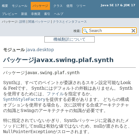
Java SE 17 & JDK 17
概要
モジュール
パッケージ
クラス
使用
ツリー
プレビュー
新規
非推奨
索引
ヘルプ
パッケージ:
説明
|
関連パッケージ
|
クラスとインタフェース
検索:
機械翻訳について
モジュール
java.desktop
パッケージjavax.swing.plaf.synth
パッケージ
javax.swing.plaf.synth
Synthは、すべてのペイントが委譲されるスキン設定可能なLook
& Feelです。
Synthにはデフォルトの外観はありません。
Synth
を使用するためには、
ファイル
を指定するか、
SynthStyleFactory
を提供する必要があります。
どちらの構成
オプションを使用する場合も、次に説明する合成アーキテクチャ
の知識とSwingのアーキテクチャの知識が必要です。
特に指定されていないかぎり、Synthパッケージに定義されたメ
ソッドに対してnullは有効な値ではないため、nullが渡されると、
NullPointerException
がスローされます。