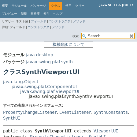
Java SE 17 & JDK 17
概要
モジュール
パッケージ
クラス
使用
ツリー
プレビュー
新規
非推奨
索引
ヘルプ
サマリー:
ネスト済 |
フィールド
|
コンストラクタ
|
メソッド
詳細:
フィールド |
コンストラクタ
|
メソッド
検索:
機械翻訳について
モジュール
java.desktop
パッケージ
javax.swing.plaf.synth
クラスSynthViewportUI
java.lang.Object
javax.swing.plaf.ComponentUI
javax.swing.plaf.ViewportUI
javax.swing.plaf.synth.SynthViewportUI
すべての実装されたインタフェース:
PropertyChangeListener
,
EventListener
,
SynthConstants
,
SynthUI
public class 
SynthViewportUI
extends 
ViewportUI
implements 
PropertyChangeListener
, 
SynthUI