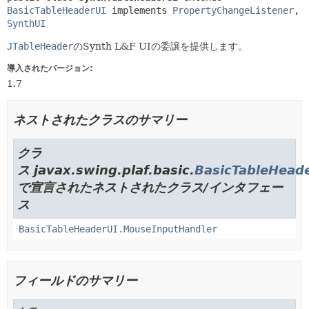
BasicTableHeaderUI
 implements 
PropertyChangeListener
, 
SynthUI
JTableHeader
のSynth L&F UIの委譲を提供します。
導入されたバージョン:
1.7
ネストされたクラスのサマリー
クラ
ス javax.swing.plaf.basic.
BasicTableHead
で宣言されたネストされたクラス/インタフェー
ス
BasicTableHeaderUI.MouseInputHandler
フィールドのサマリー