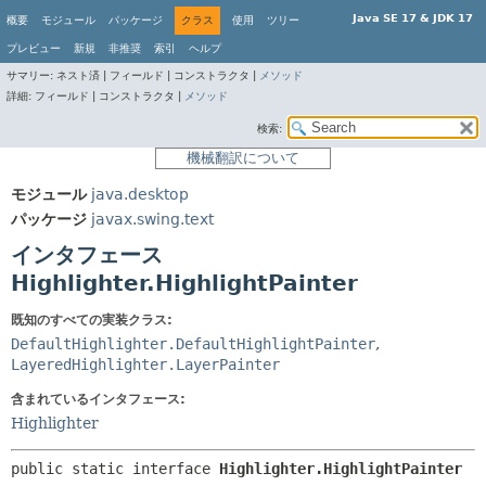
Java SE 17 & JDK 17
概要
モジュール
パッケージ
クラス
使用
ツリー
プレビュー
新規
非推奨
索引
ヘルプ
サマリー:
ネスト済 |
フィールド |
コンストラクタ |
メソッド
詳細:
フィールド |
コンストラクタ |
メソッド
検索:
機械翻訳について
モジュール
java.desktop
パッケージ
javax.swing.text
インタフェース
Highlighter.HighlightPainter
既知のすべての実装クラス:
DefaultHighlighter.DefaultHighlightPainter
,
LayeredHighlighter.LayerPainter
含まれているインタフェース:
Highlighter
public static interface 
Highlighter.HighlightPainter