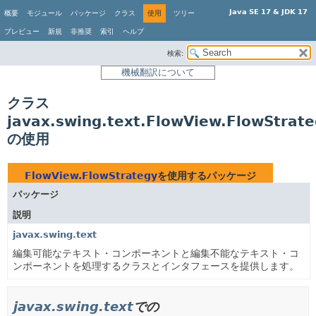
Java SE 17 & JDK 17
概要
モジュール
パッケージ
クラス
使用
ツリー
プレビュー
新規
非推奨
索引
ヘルプ
検索:
機械翻訳について
クラス
javax.swing.text.FlowView.FlowStrat
の使用
FlowView.FlowStrategy
を使用するパッケージ
パッケージ
説明
javax.swing.text
編集可能なテキスト・コンポーネントと編集不能なテキスト・コ
ンポーネントを処理するクラスとインタフェースを提供します。
javax.swing.text
での