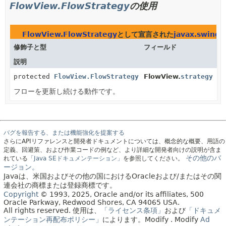
FlowView.FlowStrategy
の使用
FlowView.FlowStrategy
として宣言された
javax.swing.
修飾子と型
フィールド
説明
protected
FlowView.FlowStrategy
FlowView.
strategy
フローを更新し続ける動作です。
バグを報告する、または機能強化を提案する
さらにAPIリファレンスと開発者ドキュメントについては、概念的な概要、用語の
定義、回避策、および作業コードの例など、より詳細な開発者向けの説明が含ま
その他のバ
れている
「Java SEドキュメンテーション」
を参照してください。
ージョン。
Javaは、米国およびその他の国におけるOracleおよび/またはその関
連会社の商標または登録商標です。
Copyright
© 1993, 2025, Oracle and/or its affiliates, 500
Oracle Parkway, Redwood Shores, CA 94065 USA.
All rights reserved.
使用は、
「ライセンス条項」
および
「ドキュメ
ンテーション再配布ポリシー」
によります。
Modify
. Modify
Ad