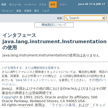
Java SE 17 & JDK 17
概要
モジュール
パッケージ
クラス
使用
ツリー
プレビュー
新規
非推奨
索引
ヘルプ
検索:
機械翻訳について
インタフェース
java.lang.instrument.Instrumentation
の使用
java.lang.instrument.Instrumentationの使用法はありません
バグを報告する、または機能強化を提案する
さらにAPIリファレンスと開発者ドキュメントについては、概念的な概要、用語の
定義、回避策、および作業コードの例など、より詳細な開発者向けの説明が含ま
その他のバ
れている
「Java SEドキュメンテーション」
を参照してください。
ージョン。
Javaは、米国およびその他の国におけるOracleおよび/またはその関
連会社の商標または登録商標です。
Copyright
© 1993, 2025, Oracle and/or its affiliates, 500
Oracle Parkway, Redwood Shores, CA 94065 USA.
All rights reserved.
使用は、
「ライセンス条項」
および
「ドキュメ