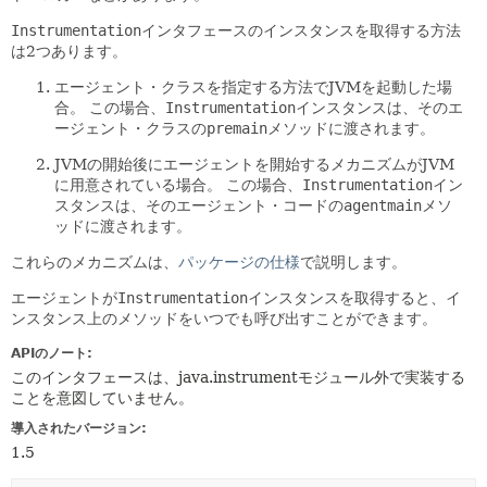
Instrumentation
インタフェースのインスタンスを取得する方法
は2つあります。
エージェント・クラスを指定する方法でJVMを起動した場
合。
この場合、
Instrumentation
インスタンスは、そのエ
ージェント・クラスの
premain
メソッドに渡されます。
JVMの開始後にエージェントを開始するメカニズムがJVM
に用意されている場合。
この場合、
Instrumentation
イン
スタンスは、そのエージェント・コードの
agentmain
メソ
ッドに渡されます。
これらのメカニズムは、
パッケージの仕様
で説明します。
エージェントが
Instrumentation
インスタンスを取得すると、イ
ンスタンス上のメソッドをいつでも呼び出すことができます。
APIのノート:
このインタフェースは、java.instrumentモジュール外で実装する
ことを意図していません。
導入されたバージョン:
1.5