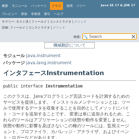
Java SE 17 & JDK 17
概要
モジュール
パッケージ
クラス
使用
ツリー
プレビュー
新規
非推奨
索引
ヘルプ
サマリー:
ネスト済 |
フィールド |
コンストラクタ |
メソッド
詳細:
フィールド |
コンストラクタ |
メソッド
検索:
機械翻訳について
モジュール
java.instrument
パッケージ
java.lang.instrument
インタフェースInstrumentation
public interface 
Instrumentation
このクラスは、Javaプログラミング言語コードを計測するための
サービスを提供します。
インストゥルメンテーションとは、ツー
ルで使用するデータを収集することを目的としてメソッドにバイ
ト・コードを追加することです。
変更は単に追加されるため、こ
れらのツールはアプリケーションの状態や動作を変更しません。
状態や動作に影響を及ぼさないこの種のツールには、監視エージ
ェント、プロファイラ、カバレッジ・アナライザ、およびイベン
ト・ロガーなどがあります。