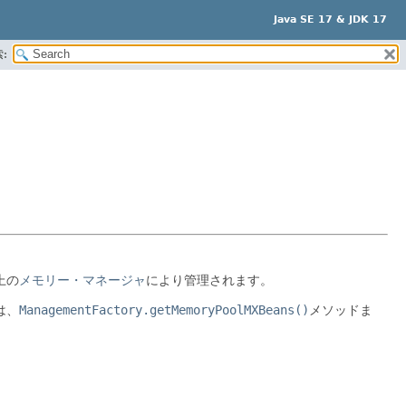
Java SE 17 & JDK 17
:
上の
メモリー・マネージャ
により管理されます。
は、
ManagementFactory.getMemoryPoolMXBeans()
メソッドま