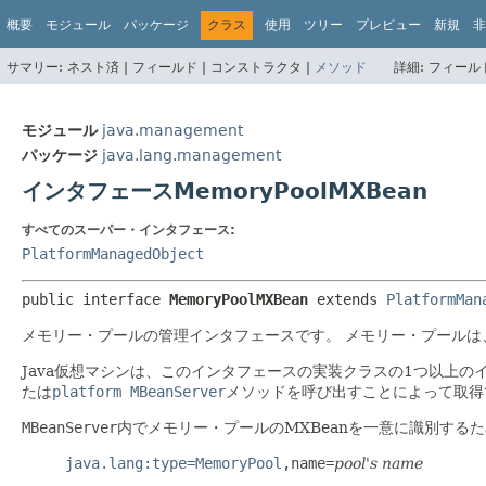
概要
モジュール
パッケージ
クラス
使用
ツリー
プレビュー
新規
非
サマリー:
ネスト済 |
フィールド |
コンストラクタ |
メソッド
詳細:
フィールド
モジュール
java.management
パッケージ
java.lang.management
インタフェースMemoryPoolMXBean
すべてのスーパー・インタフェース:
PlatformManagedObject
public interface 
MemoryPoolMXBean
 extends 
PlatformMan
メモリー・プールの管理インタフェースです。
メモリー・プールは
Java仮想マシンは、このインタフェースの実装クラスの1つ以上の
たは
platform MBeanServer
メソッドを呼び出すことによって取得
MBeanServer
内でメモリー・プールのMXBeanを一意に識別する
java.lang:type=MemoryPool
,name=
pool's name