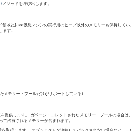
)
メソッドを呼び出します。
ド領域とJava仮想マシンの実行用のヒープ以外のメモリーも保持してい
します。
た
メモリー・プールだけがサポートしている)
値を提供します。
ガベージ・コレクトされたメモリー・プールの場合は、
よって占有されるメモリーが含まれます。
量を取得します。
オブジェクトが連続してパックされない場合など、一