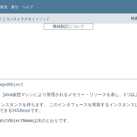
推奨
索引
ヘルプ
検索
 |
コンストラクタ |
メソッド
機械翻訳について
agedObject
、Java仮想マシンにより管理されるメモリー・リソースを表し、1つ以
インスタンスを持ちます。
このインタフェースを実装するインスタンス
できる
MXBean
です。
ための
ObjectName
は次のとおりです。