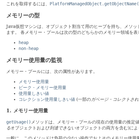
これを取得するには、
PlatformManagedObject.getObjectName(
メモリーの型
Java仮想マシンは、オブジェクト割当て用のヒープを持ち、メソッ
ます。
各メモリー・プールは次の型のどちらかのメモリー領域を表
heap
non-heap
メモリー使用量の監視
メモリー・プールには、次の属性があります。
メモリー使用量
ピーク・メモリー使用量
使用量しきい値
コレクション使用量しきい値
(一部の
ガベージ・コレクトされ
1. メモリー使用量
getUsage()
メソッドは、メモリー・プールの現在の使用量の推定
る
オブジェクトおよび
到達できない
オブジェクトの両方を含む)に
一般に、このメソッドは負荷の少ない操作でおよそのメモリー使用