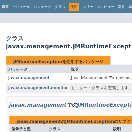
概要
モジュール
パッケージ
クラス
使用
ツリー
プレビュー
新規
非
クラス
javax.management.JMRuntimeExcep
JMRuntimeException
を使用するパッケージ
パッケージ
説明
javax.management
Java Management Exte
javax.management.monitor
モニター・クラスを定義します
javax.management
での
JMRuntimeExcept
javax.management
の
JMRuntimeException
のサブク
修飾子と型
クラス
説明