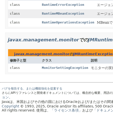
class
RuntimeErrorException
エージェ
class
RuntimeMBeanException
エージェ
class
RuntimeOperationsException
MBea
javax.management.monitor
での
JMRuntim
javax.management.monitor
の
JMRuntimeExceptio
修飾子と型
クラス
説明
class
MonitorSettingException
モニターの実
バグを報告する、または機能強化を提案する
さらにAPIリファレンスと開発者ドキュメントについては、概念的な概要、用語
ョン。
Javaは、米国およびその他の国におけるOracleおよび/またはそ
Copyright
© 1993, 2025, Oracle and/or its affiliates, 500 Or
All rights reserved.
使用は、
「ライセンス条項」
および
「ドキュメ