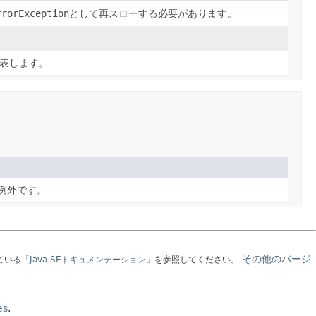
rrorException
として再スローする必要があります。
を表します。
例外です。
その他のバージ
ている
「Java SEドキュメンテーション」
を参照してください。
es
.