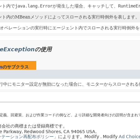
ント内で
java.lang.Error
が発生した場合、キャッチして、
RuntimeE
ント内のMBeanメソッドによってスローされる実行時例外を表します。
nでオペレーションの実行時にエージェント内でスローされる実行時例外
eException
の使用
n
のサブクラス
行中にモニター設定が無効になった場合に、モニターからスローされる
の定義、回避策、および作業コードの例など、より詳細な開発者向けの説明が含まれ
の関連会社の商標または登録商標です。
acle Parkway, Redwood Shores, CA 94065 USA.
ンテーション再配布ポリシー」
によります。
Modify
. Modify
Ad Choic