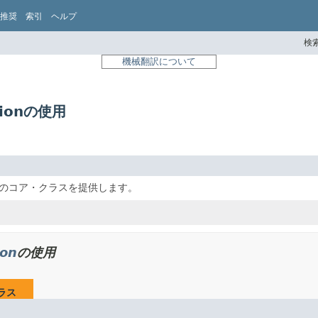
推奨
索引
ヘルプ
検索
機械翻訳について
tionの使用
nsionsのコア・クラスを提供します。
。
ion
の使用
ラス