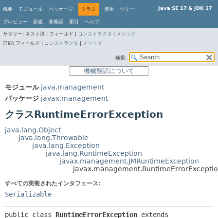
Java SE 17 & JDK 17
概要
モジュール
パッケージ
クラス
使用
ツリー
プレビュー
新規
非推奨
索引
ヘルプ
サマリー:
ネスト済 |
フィールド |
コンストラクタ
|
メソッド
詳細:
フィールド |
コンストラクタ
|
メソッド
検索:
機械翻訳について
モジュール
java.management
パッケージ
javax.management
クラスRuntimeErrorException
java.lang.Object
java.lang.Throwable
java.lang.Exception
java.lang.RuntimeException
javax.management.JMRuntimeException
javax.management.RuntimeErrorExcepti
すべての実装されたインタフェース:
Serializable
public class 
RuntimeErrorException
extends 