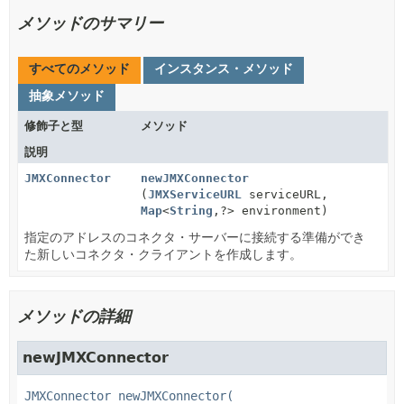
メソッドのサマリー
すべてのメソッド
インスタンス・メソッド
抽象メソッド
修飾子と型
メソッド
説明
JMXConnector
newJMXConnector
(
JMXServiceURL
serviceURL,
Map
<
String
,
?> environment)
指定のアドレスのコネクタ・サーバーに接続する準備ができ
た新しいコネクタ・クライアントを作成します。
メソッドの詳細
newJMXConnector
JMXConnector 
newJMXConnector
(