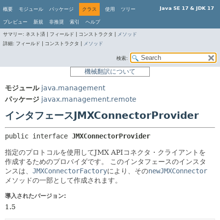
Java SE 17 & JDK 17
概要
モジュール
パッケージ
クラス
使用
ツリー
プレビュー
新規
非推奨
索引
ヘルプ
サマリー:
ネスト済 |
フィールド |
コンストラクタ |
メソッド
詳細:
フィールド |
コンストラクタ |
メソッド
検索:
機械翻訳について
モジュール
java.management
パッケージ
javax.management.remote
インタフェースJMXConnectorProvider
public interface 
JMXConnectorProvider
指定のプロトコルを使用してJMX APIコネクタ・クライアントを
作成するためのプロバイダです。
このインタフェースのインスタ
ンスは、
JMXConnectorFactory
により、その
newJMXConnector
メソッドの一部として作成されます。
導入されたバージョン:
1.5