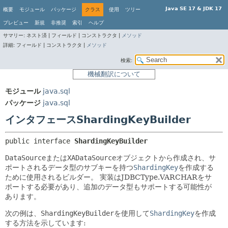
Java SE 17 & JDK 17
概要
モジュール
パッケージ
クラス
使用
ツリー
プレビュー
新規
非推奨
索引
ヘルプ
サマリー:
ネスト済 |
フィールド |
コンストラクタ |
メソッド
詳細:
フィールド |
コンストラクタ |
メソッド
検索:
機械翻訳について
モジュール
java.sql
パッケージ
java.sql
インタフェースShardingKeyBuilder
public interface 
ShardingKeyBuilder
DataSource
または
XADataSource
オブジェクトから作成され、サ
ポートされるデータ型のサブキーを持つ
ShardingKey
を作成する
ために使用されるビルダー。
実装はJDBCType.VARCHARをサ
ポートする必要があり、追加のデータ型もサポートする可能性が
あります。
次の例は、
ShardingKeyBuilder
を使用して
ShardingKey
を作成
する方法を示しています: