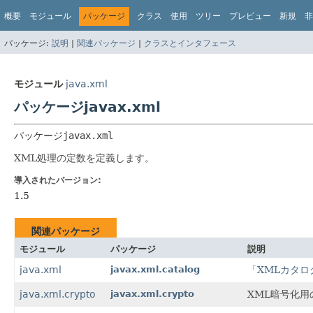
概要
モジュール
パッケージ
クラス
使用
ツリー
プレビュー
新規
非
パッケージ:
説明
|
関連パッケージ
|
クラスとインタフェース
モジュール
java.xml
パッケージjavax.xml
パッケージ
javax.xml
XML処理の定数を定義します。
導入されたバージョン:
1.5
関連パッケージ
モジュール
パッケージ
説明
java.xml
javax.xml.catalog
「XMLカタログO
java.xml.crypto
javax.xml.crypto
XML暗号化