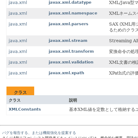
java.xml
javax.xml.datatype
XML/Jav
java.xml
javax.xml.namespace
XMLネーム
java.xml
javax.xml.parsers
SAX (XM
るためのクラ
java.xml
javax.xml.stream
Streaming
java.xml
javax.xml.transform
変換命令の処
java.xml
javax.xml.validation
XML文書の検
java.xml
javax.xml.xpath
XPath式の
クラス
クラス
説明
XMLConstants
基本XML値を定数として格納する
バグを報告する、または機能強化を提案する
さらにAPIリファレンスと開発者ドキュメントについては、概念的な概要、用語