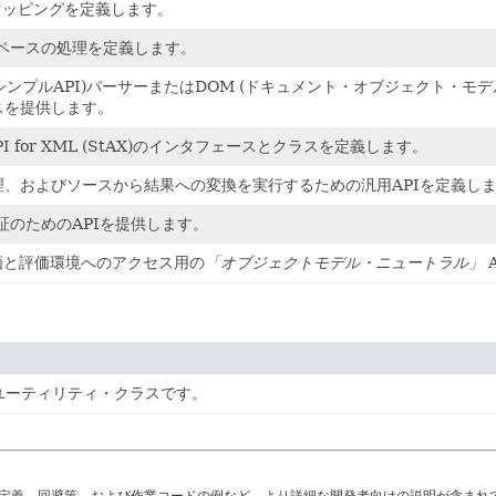
a型マッピングを定義します。
スペースの処理を定義します。
L用シンプルAPI)パーサーまたはDOM (ドキュメント・オブジェクト・
スを提供します。
 API for XML (StAX)のインタフェースとクラスを定義します。
理、およびソースから結果への変換を実行するための汎用APIを定義し
証のためのAPIを提供します。
評価と評価環境へのアクセス用の
「オブジェクトモデル・ニュートラル」
ユーティリティ・クラスです。
の定義、回避策、および作業コードの例など、より詳細な開発者向けの説明が含まれ